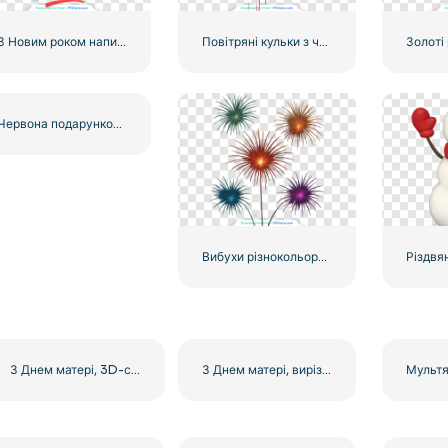
З Новим роком написи з подарунковою коробкою безкоштовно PNG
Повітряні кульки з червоним серцем
Червона подарункова коробка із золотим бантом високої якості, безкоштовний PNG
Вибухи різнокольорового феєрверку Nightsky безкоштовно PNG
З Днем матері, 3D-серце з текстом, безкоштовний PNG
З Днем матері, вирізане з паперу серце, безкоштовний PNG