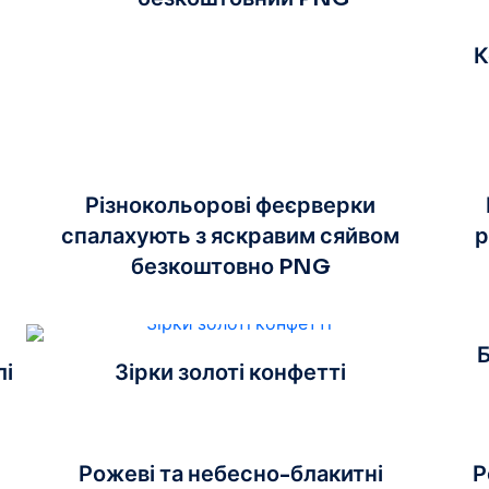
К
Різнокольорові феєрверки
спалахують з яскравим сяйвом
р
безкоштовно PNG
Б
лі
Зірки золоті конфетті
Рожеві та небесно-блакитні
Р