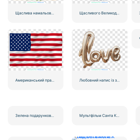
Щаслива намальована від руки листівка до Дня матері, безкоштовний PNG
Щасливого Великодня 2025 Мінімалістичний логотип листівки безкоштовно PNG
Американський прапор розвивається на флагштоку
Любовний напис із золотих куль
Зелена подарункова коробка зі святковим візерунком та яскраво-червоним бантом, безкоштовний PNG
Мультфільм Санта Клаус махає рукою з Різдвом Христовим безкоштовно PNG