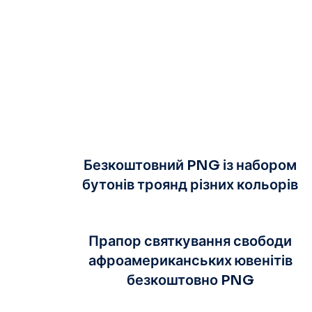
Безкоштовний PNG із набором
бутонів троянд різних кольорів
Прапор святкування свободи
афроамериканських ювенітів
безкоштовно PNG