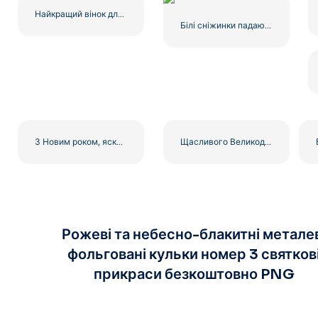
Найкращий вінок для мами з квітами, намальована ілюстрація, безкоштовний PNG
Білі сніжинки падають колаж
З Новим роком, яскравий червоний банер, безкоштовний PNG
Щасливого Великодня 2025 Ілюстрація з конфетті у форматі PNG
Рожеві та небесно-блакитні метале
фольговані кульки номер 3 святков
прикраси безкоштовно PNG