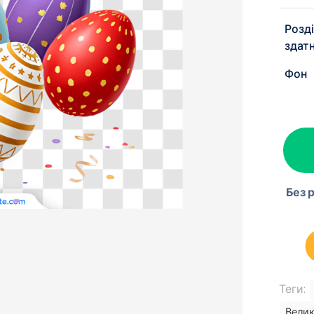
Розд
здат
Фон
Без 
Теги:
Вели