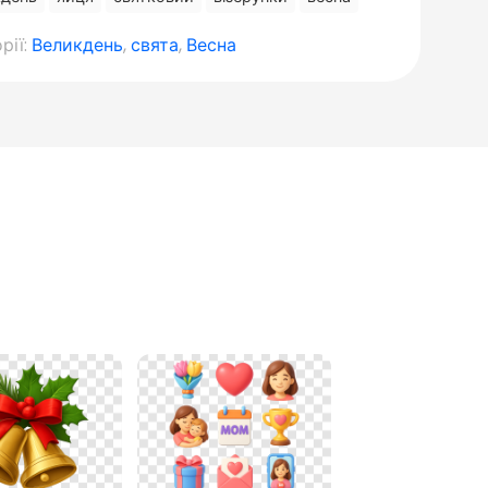
рії:
Великдень
,
свята
,
Весна