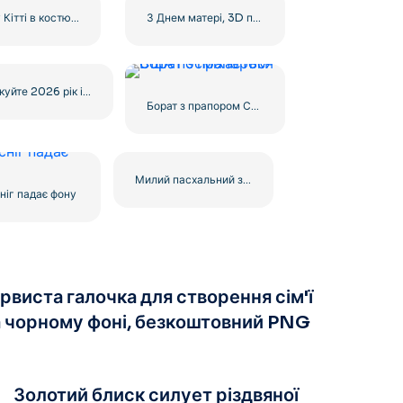
Хеллоу Кітті в костюмі червоного яблука безкоштовно PNG
З Днем матері, 3D повітряна кулька, серце, безкоштовний PNG
Святкуйте 2026 рік із золотим 3D-текстом, безкоштовний PNG
Борат з прапором США посміхається
Милий пасхальний заєць тримає кольорове яйце, посміхаючись, безкоштовно PNG
сніг падає фону
рвиста галочка для створення сім'ї
а чорному фоні, безкоштовний PNG
Золотий блиск силует різдвяної