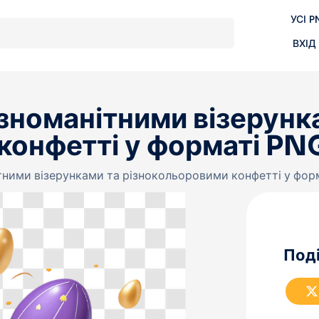
УСІ P
ВХІД
ізноманітними візерунк
конфетті у форматі PN
ітними візерунками та різнокольоровими конфетті у фор
Поді