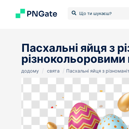
Пасхальні яйця з р
різнокольоровими 
додому
/
свята
/
Пасхальні яйця з різноман