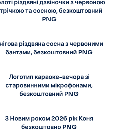
лоті різдвяні дзвіночки з червоною
трічкою та сосною, безкоштовний
PNG
нігова різдвяна сосна з червоними
бантами, безкоштовний PNG
Логотип караоке-вечора зі
старовинними мікрофонами,
безкоштовний PNG
З Новим роком 2026 рік Коня
безкоштовно PNG