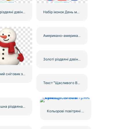
Золоті різдвяні дзвіночки з червоною стрічкою та сосною, безкоштовний PNG
Набір іконок День матері 3D реалістична візуалізація безкоштовно PNG
Американо-американський прапор у формі серця
Золоті різдвяні дзвіночки з червоною стрічкою та сосною, безкоштовний PNG
Різдвяний сніговик з червоним шарфом та рукавичками, безкоштовний PNG
Текст "Щасливого Великодня" з великодніми яйцями, безкоштовний PNG
Мультяшна різдвяна ялинка із зіркою, безкоштовний PNG
Кольорові повітряні кулі щасливий текст