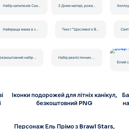
Набір капелюхів Санти з дев'яти капелюхів безкоштовно PNG
З Днем матері, рожеве серце, безкоштовний PNG
Найкраща мама в світі каліграфічного мистецтва, безкоштовний PNG
Текст "Щасливого Великодня" з барвистими великодніми яйцями, безкоштовний PNG
Безкоштовний набір реалістичних кольорових шапок Санти PNG
Набір реалістичних капелюхів Санти безкоштовний PNG
Білий 
ві
Іконки подорожей для літніх канікул,
Ба
і
безкоштовний PNG
н
Персонаж Ель Прімо з Brawl Stars,