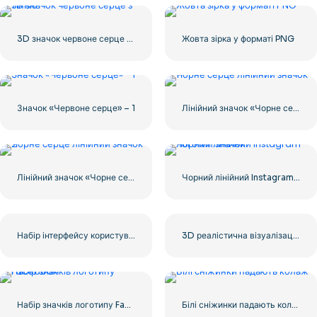
3D значок червоне серце з тінню
Жовта зірка у форматі PNG
Значок «Червоне серце» – 1
Лінійний значок «Чорне серце» – 1
Лінійний значок «Чорне серце» – 2
Чорний лінійний Instagram логотип значок
Набір інтерфейсу користувача/користувача користувача червоним градієнтом із лінійними сердечками
3D реалістична візуалізація червоного серця – 1
Набір значків логотипу Facebook
Білі сніжинки падають колаж