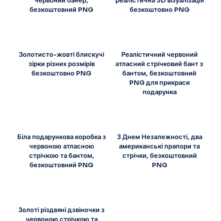
червоний банер,
реалістична 3D візуалізація
безкоштовний PNG
безкоштовно PNG
Золотисто-жовті блискучі
Реалістичний червоний
зірки різних розмірів
атласний стрічковий бант з
безкоштовно PNG
бантом, безкоштовний
PNG для прикраси
подарунка
Біла подарункова коробка з
З Днем Незалежності, два
червоною атласною
американські прапори та
стрічкою та бантом,
стрічки, безкоштовний
безкоштовний PNG
PNG
Золоті різдвяні дзвіночки з
червоною стрічкою та