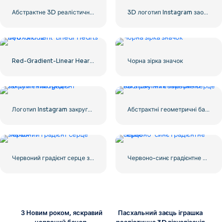
Абстрактне 3D реалістичне серце
3D логотип Instagram заокруглений градієнт
Red-Gradient-Linear Hearts UI/UX Kit – 2
Чорна зірка значок
Логотип Instagram закруглений градієнт
Абстрактні геометричні багатокутник червоне серце
Червоний градієнт серце значок
Червоно-синє градієнтне серце
З Новим роком, яскравий
Пасхальний заєць іграшка