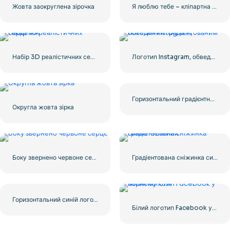
Жовта заокруглена зірочка
Я люблю тебе – кліпартна фраза з червоним серцем
Набір 3D реалістичних сердечок
Логотип Instagram, обведений градієнтованим
Горизонтальний градієнтний логотип Instagram
Округла жовта зірка
Боку звернено червоне серце
Градіентована сніжинка синьо-зелений
Горизонтальний синій логотип Facebook
Білий логотип Facebook у чорному колі