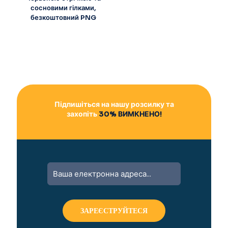
сосновими гілками,
безкоштовний PNG
Підпишіться на нашу розсилку та
захопіть
30% ВИМКНЕНО!
A
l
t
e
r
n
a