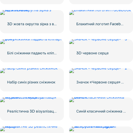
3D жовта округла зірка з відблисками
Блакитний логотип Facebook F
Білі сніжинки падають кліпарт фону
3D червоне серце
Набір синіх різних сніжинок
Значок «Червоне серце» – 2
Реалістична 3D візуалізація Червоне серце – 2
Синій класичний сніжинка значок