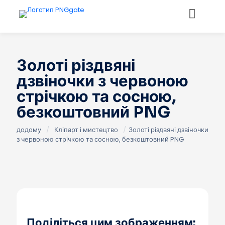
Золоті різдвяні
дзвіночки з червоною
стрічкою та сосною,
безкоштовний PNG
додому
/
Кліпарт і мистецтво
/
Золоті різдвяні дзвіночки
з червоною стрічкою та сосною, безкоштовний PNG
Поділіться цим зображенням: