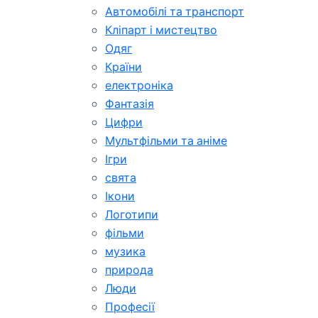
Автомобілі та транспорт
Кліпарт і мистецтво
Одяг
Країни
електроніка
Фантазія
Цифри
Мультфільми та аніме
Ігри
свята
Ікони
Логотипи
фільми
музика
природа
Люди
Професії