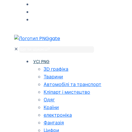
✕
УСІ PNG
3D графіка
Тварини
Автомобілі та транспорт
Кліпарт і мистецтво
Одяг
Країни
електроніка
Фантазія
Цифри