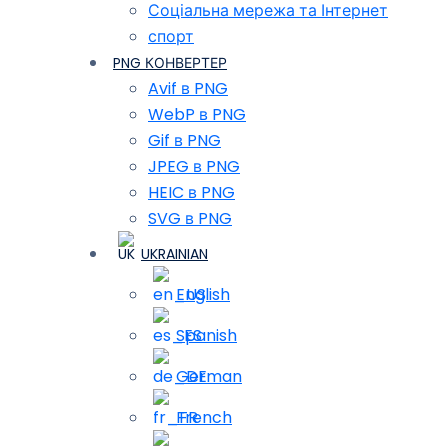
Соціальна мережа та Інтернет
спорт
PNG КОНВЕРТЕР
Avif в PNG
WebP в PNG
Gif в PNG
JPEG в PNG
HEIC в PNG
SVG в PNG
UKRAINIAN
English
Spanish
German
French