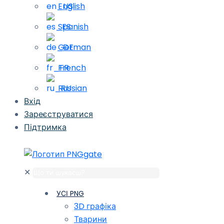
English
Spanish
German
French
Russian
Вхід
Зареєструватися
Підтримка
✕
УСІ PNG
3D графіка
Тварини