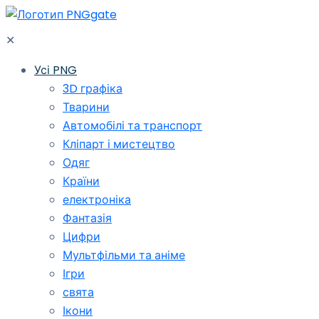
✕
Усі PNG
3D графіка
Тварини
Автомобілі та транспорт
Кліпарт і мистецтво
Одяг
Країни
електроніка
Фантазія
Цифри
Мультфільми та аніме
Ігри
свята
Ікони