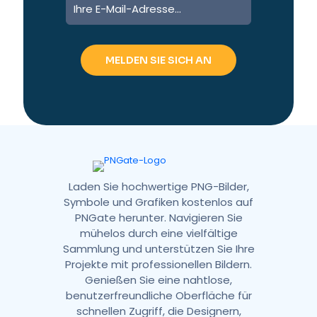
l
t
e
r
n
a
t
i
v
e
:
Laden Sie hochwertige PNG-Bilder,
Symbole und Grafiken kostenlos auf
PNGate herunter. Navigieren Sie
mühelos durch eine vielfältige
Sammlung und unterstützen Sie Ihre
Projekte mit professionellen Bildern.
Genießen Sie eine nahtlose,
benutzerfreundliche Oberfläche für
schnellen Zugriff, die Designern,