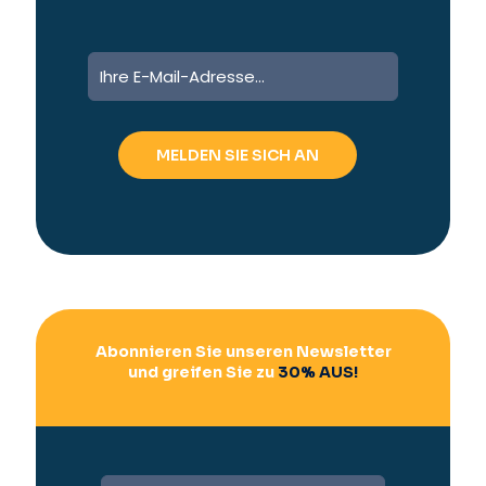
A
l
t
e
r
n
a
t
i
v
e
:
Abonnieren Sie unseren Newsletter
und greifen Sie zu
30% AUS!
A