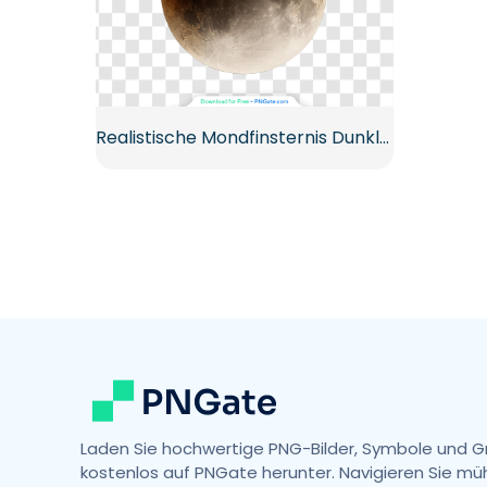
Realistische Mondfinsternis Dunkler Schatten Kosmisches Ereignis Kostenloses PNG
Laden Sie hochwertige PNG-Bilder, Symbole und G
kostenlos auf PNGate herunter. Navigieren Sie mü