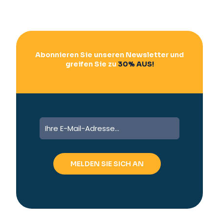
Abonnieren Sie unseren Newsletter und
greifen Sie zu
30% AUS!
A
l
t
e
r
n
a
t
i
v
e