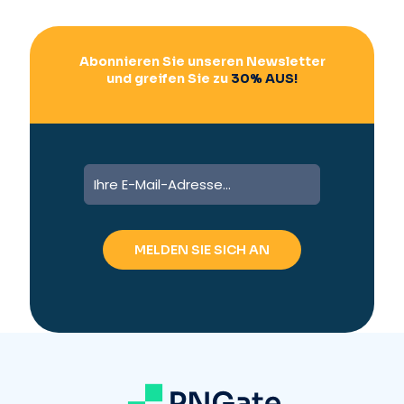
:
Abonnieren Sie unseren Newsletter
und greifen Sie zu
30% AUS!
A
l
t
e
r
n
a
t
i
v
e
: