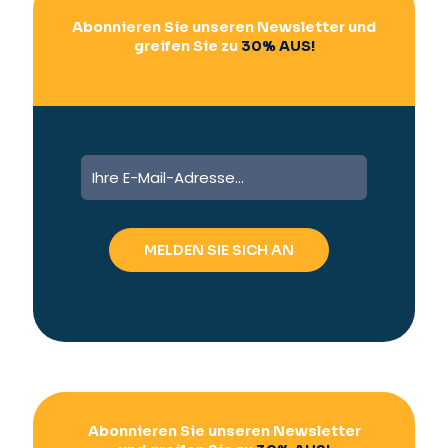
Abonnieren Sie unseren Newsletter und
greifen Sie zu
30% AUS!
A
l
t
e
r
n
a
t
i
v
e
:
Abonnieren Sie unseren Newsletter