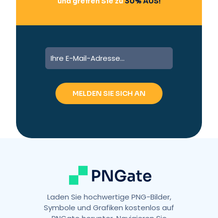
und greifen Sie zu
30% AUS!
A
l
t
e
r
n
a
t
i
v
e
:
Laden Sie hochwertige PNG-Bilder,
Symbole und Grafiken kostenlos auf