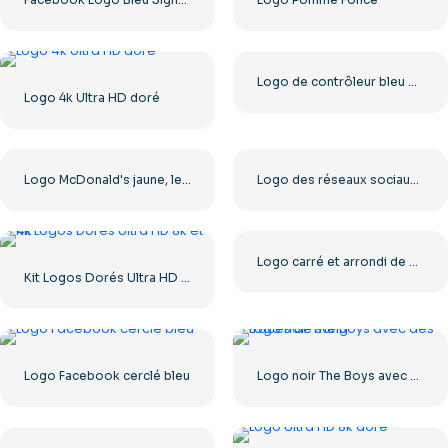
Logo de contrôleur bleu pour l'icône de l'application Discord 2025 : téléchargement PNG gratuit
Logo 4k Ultra HD doré
Logo McDonald's jaune, lettre M, 2025 – Téléchargement PNG gratuit
Logo des réseaux sociaux Dark Letter X 2025 : téléchargement PNG gratuit
Logo carré et arrondi de The Ring pour Dreamcast Terrors Realm – Téléchargement PNG gratuit
Kit Logos Dorés Ultra HD 8k et 4k
Logo Facebook cerclé bleu
Logo noir The Boys avec des traces de sang