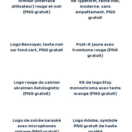
Armour (interface
de Typeform, texte noir,
utilisateur) rouge et noir
moderne, sans
(PNG gratuit)
empattement, PNG
gratuit
Logo Renvoyer, texte noir
Post-it jaune avec
sur fond vert, PNG gratuit
trombone rouge (PNG
gratuit)
Logo rouge du camion
Kit de logo Etsy
ukrainien Autologistic
monochrome avec texte
(PNG gratuit)
orange (PNG gratuit)
Logo de soirée karaoké
Logo Adobe, symbole
avec microphones
PNG gratuit de haute
vintage (PNG gratuit)
qualité