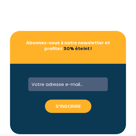
Abonnez-vous à notre newsletter et
profitez
30% éteint !
A
l
t
e
r
n
a
t
i
v