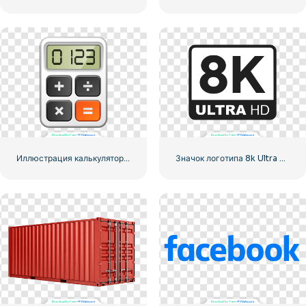
Иллюстрация калькулятора с цифрами 0-1-2-3
Значок логотипа 8k Ultra HD черный монохромный