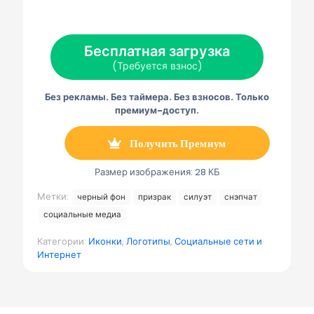
а
а
а
а
а
Х
Ф
П
Э
Т
(
е
и
л
е
Т
й
н
е
л
Бесплатная загрузка
в
с
т
к
е
и
б
е
т
г
(Требуется взнос)
т
у
р
р
р
т
к
е
о
а
е
с
н
м
Без рекламы. Без таймера. Без взносов. Только
р
т
н
м
)
а
а
премиум-доступ.
я
п
о
Получить Премиум
ч
т
а
Размер изображения: 28 КБ
Метки:
черный фон
призрак
силуэт
снэпчат
социальные медиа
Категории:
Иконки
,
Логотипы
,
Социальные сети и
Интернет