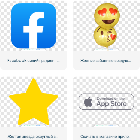
Facebook синий градиент округлый значок
Желтые забавные воздушные шары с смайликами Love
Желтая звезда округлый значок
Скачать в магазине приложений Linear Button