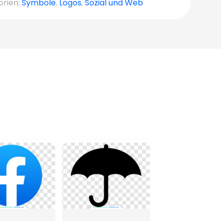
orien:
Symbole
,
Logos
,
Sozial und Web