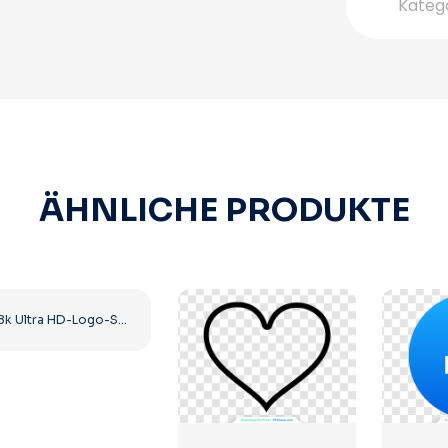
Kateg
ÄHNLICHE PRODUKTE
8k Ultra HD-Logo-Symbol schwarz monochrom