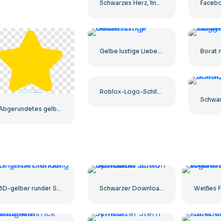
Schwarzes Herz, lineares Symbol – 1
Gelbe lustige Liebes-Emoji-Ballons
Roblox-Logo-Schild-Symbol
Abgerundetes gelbes Sternsymbol
3D-gelber runder Stern mit Blendung
Schwarzer Download-Button mit rotem Schild-Symbol