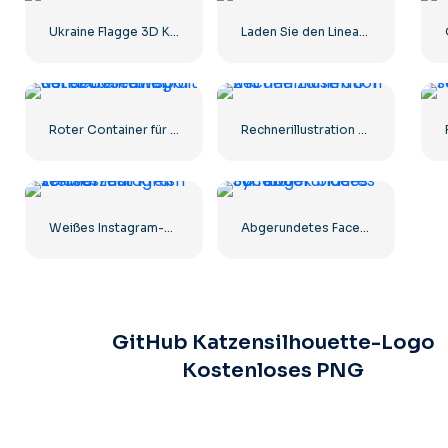
Ukraine Flagge 3D Kugel Symbol
Laden Sie den Linear Button im App Store herunter
Roter Container für den Gütertransport auf dem Seeweg
Rechnerillustration mit den Zahlen 0-1-2-3
Weißes Instagram-Zeichen auf schwarzem Kreis
Abgerundetes Facebook-Symbol mit blauem Farbverlauf
GitHub Katzensilhouette-Logo
Kostenloses PNG