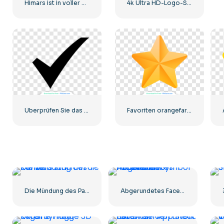
Himars ist in voller Kampfbereitschaft
4k Ultra HD-Logo-Symbol schwarz monochrom
Überprüfen Sie das schwarze Symbol
Favoriten orangefarbener Stern
Die Mündung des Panzers starrt in die Kamera
Abgerundetes Facebook-Symbol mit blauem Farbverlauf