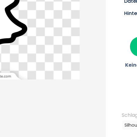
Date
Hint
Kein
Schla
Silho