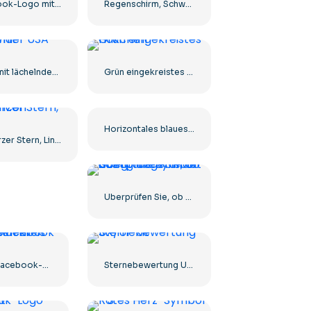
Facebook-Logo mit blauem Kreis
Regenschirm, Schwarz, Icon
Borat mit lächelnder USA-Flagge
Grün eingekreistes Häkchen
Horizontales blaues Facebook-Logo
Schwarzer Stern, Linear, Icon
Überprüfen Sie, ob das grüne Symbol richtig abgerundet ist
Weißes Facebook-Logo in einem schwarzen Kreis
Sternebewertung UX/UI-Kit