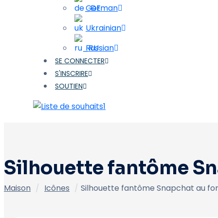
German
Ukrainian
Russian
SE CONNECTER
S'INSCRIRE
SOUTIEN
1
Silhouette fantôme Sn
Maison
/
Icônes
/
Silhouette fantôme Snapchat au fo