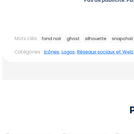
Pas de publicité. P
Mots clés:
fond noir
ghost
silhouette
snapchat
Catégories :
Icônes
,
Logos
,
Réseaux sociaux et Web