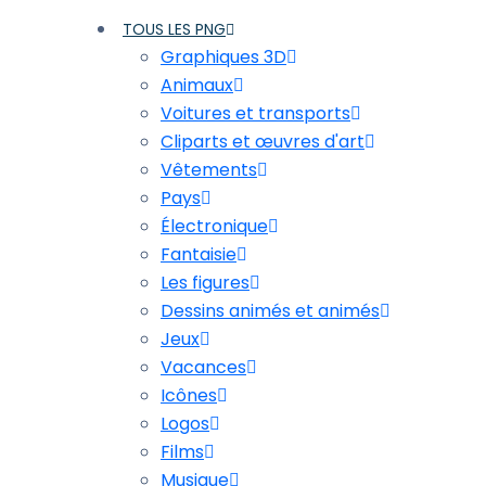
TOUS LES PNG
Graphiques 3D
Animaux
Voitures et transports
Cliparts et œuvres d'art
Vêtements
Pays
Électronique
Fantaisie
Les figures
Dessins animés et animés
Jeux
Vacances
Icônes
Logos
Films
Musique