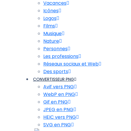
Vacances
Icônes
Logos
Films
Musique
Nature
Personnes
Les professions
Réseaux sociaux et Web
Des sports
CONVERTISSEUR PNG
Avif vers PNG
WebP en PNG
Gif en PNG
JPEG en PNG
HEIC vers PNG
SVG en PNG