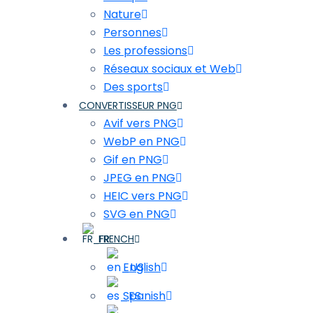
Nature
Personnes
Les professions
Réseaux sociaux et Web
Des sports
CONVERTISSEUR PNG
Avif vers PNG
WebP en PNG
Gif en PNG
JPEG en PNG
HEIC vers PNG
SVG en PNG
FRENCH
English
Spanish