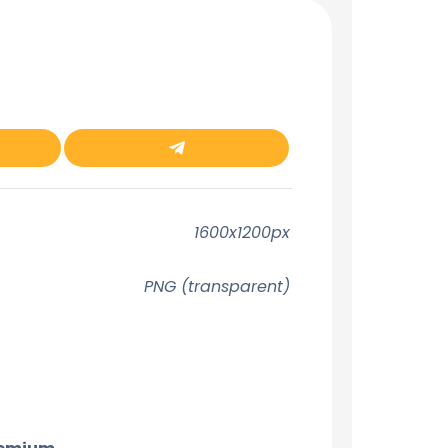
ger
Partager
sur
Télégramme
1600x1200px
PNG (transparent)