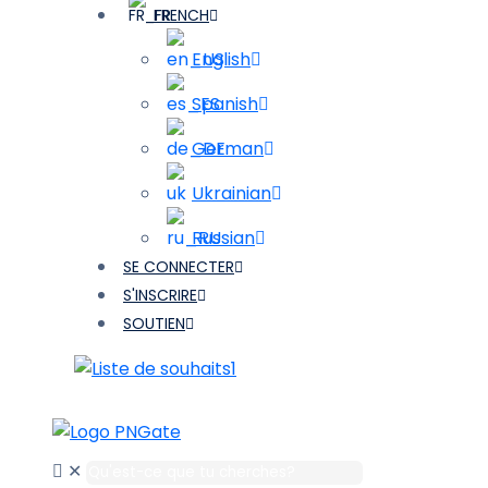
FRENCH
English
Spanish
German
Ukrainian
Russian
SE CONNECTER
S'INSCRIRE
SOUTIEN
1
✕