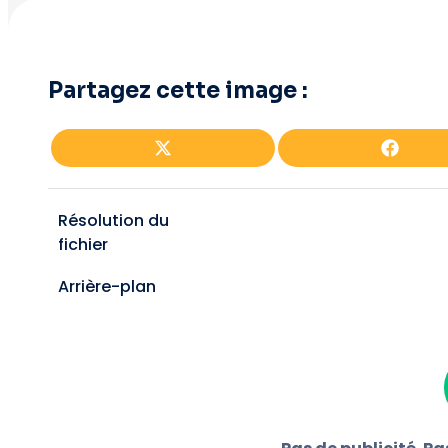
Partagez cette image :
Partager
Partag
sur
sur
X
Faceb
(Twitter)
Résolution du
fichier
Arrière-plan