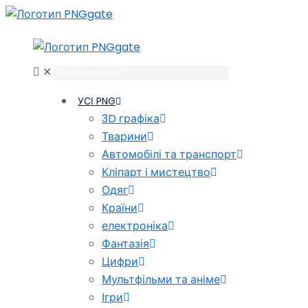
✕
УСІ PNG
3D графіка
Тварини
Автомобілі та транспорт
Кліпарт і мистецтво
Одяг
Країни
електроніка
Фантазія
Цифри
Мультфільми та аніме
Ігри