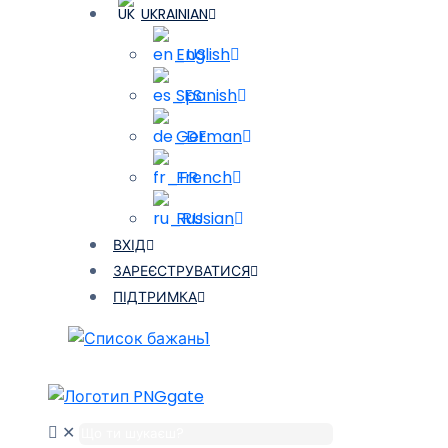
UKRAINIAN
English
Spanish
German
French
Russian
ВХІД
ЗАРЕЄСТРУВАТИСЯ
ПІДТРИМКА
1
✕