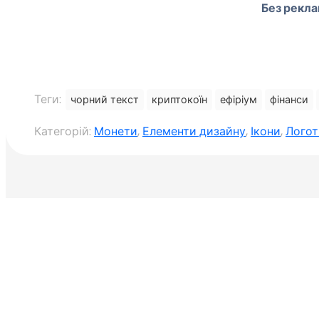
Без рекла
Теги:
чорний текст
криптокоїн
ефіріум
фінанси
Категорій:
Монети
,
Елементи дизайну
,
Ікони
,
Логот