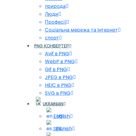
природа
Люди
Професії
Соціальна мережа та Інтернет
спорт
PNG КОНВЕРТЕР
Avif в PNG
WebP в PNG
Gif в PNG
JPEG в PNG
HEIC в PNG
SVG в PNG
UKRAINIAN
English
Spanish