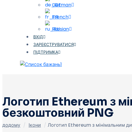
German
French
Russian
ВХІД
ЗАРЕЄСТРУВАТИСЯ
ПІДТРИМКА
1
Логотип Ethereum з м
безкоштовний PNG
додому
/
Ікони
/
Логотип Ethereum з мінімальним д