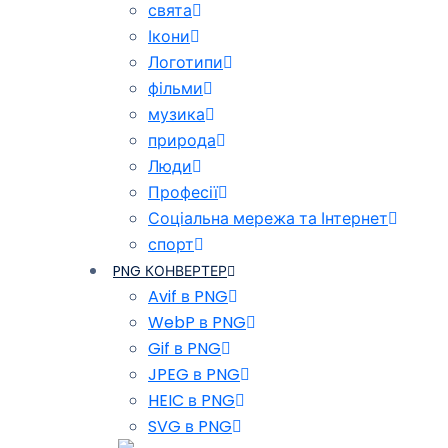
свята
Ікони
Логотипи
фільми
музика
природа
Люди
Професії
Соціальна мережа та Інтернет
спорт
PNG КОНВЕРТЕР
Avif в PNG
WebP в PNG
Gif в PNG
JPEG в PNG
HEIC в PNG
SVG в PNG