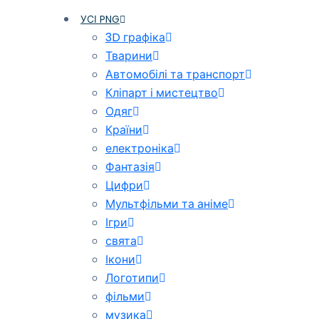
УСІ PNG
3D графіка
Тварини
Автомобілі та транспорт
Кліпарт і мистецтво
Одяг
Країни
електроніка
Фантазія
Цифри
Мультфільми та аніме
Ігри
свята
Ікони
Логотипи
фільми
музика