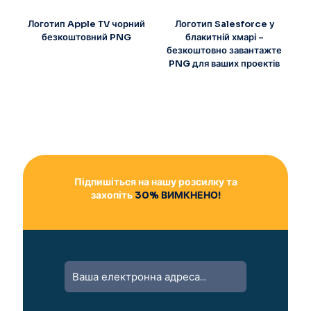
Логотип Apple TV чорний
Логотип Salesforce у
безкоштовний PNG
блакитній хмарі –
безкоштовно завантажте
PNG для ваших проектів
Підпишіться на нашу розсилку та
захопіть
30% ВИМКНЕНО!
A
l
t
e