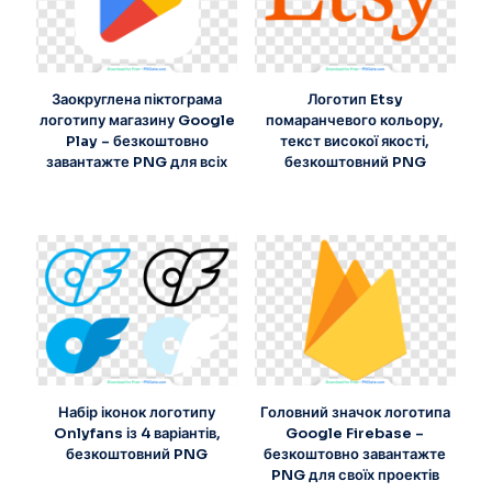
Заокруглена піктограма
Логотип Etsy
логотипу магазину Google
помаранчевого кольору,
Play – безкоштовно
текст високої якості,
завантажте PNG для всіх
безкоштовний PNG
Набір іконок логотипу
Головний значок логотипа
Onlyfans із 4 варіантів,
Google Firebase –
безкоштовний PNG
безкоштовно завантажте
PNG для своїх проектів