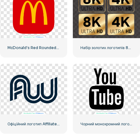
McDonald's Red Rounded Square Logo App Icon 2025 – Завантажте безкоштовно PNG
Набір золотих логотипів 8k і 4k Ultra HD
Офіційний логотип Affiliate World Conferences
Чорний монохромний логотип YouTube – безкоштовно завантажити PNG