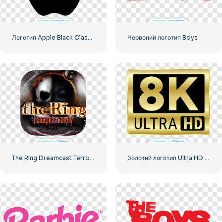
Логотип Apple Black Classic
Червоний логотип Boys
The Ring Dreamcast Terrors Realm Square Rounded Logo – Безкоштовне завантаження PNG
Золотий логотип Ultra HD 8k