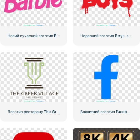
Новий сучасний логотип Barbie Pink
Червоний логотип Boys із прожилками крові
Логотип ресторану The Greek Village Cafe – безкоштовно завантажити PNG
Блакитний логотип Facebook F