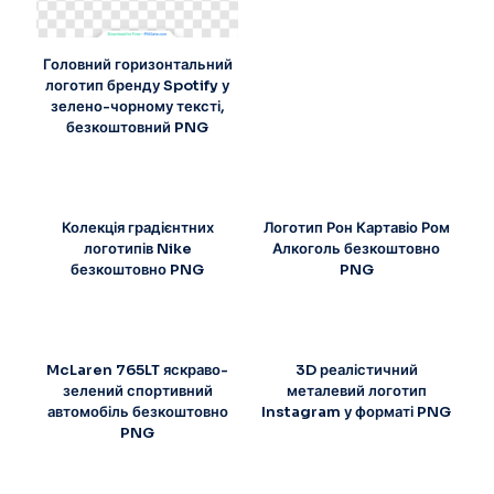
Головний горизонтальний
логотип бренду Spotify у
зелено-чорному тексті,
безкоштовний PNG
Колекція градієнтних
Логотип Рон Картавіо Ром
логотипів Nike
Алкоголь безкоштовно
безкоштовно PNG
PNG
McLaren 765LT яскраво-
3D реалістичний
зелений спортивний
металевий логотип
автомобіль безкоштовно
Instagram у форматі PNG
PNG