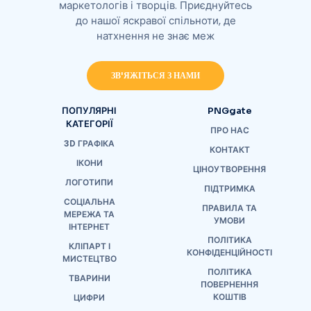
маркетологів і творців. Приєднуйтесь
до нашої яскравої спільноти, де
натхнення не знає меж
ЗВ'ЯЖІТЬСЯ З НАМИ
ПОПУЛЯРНІ
PNGgate
КАТЕГОРІЇ
ПРО НАС
3D ГРАФІКА
КОНТАКТ
ІКОНИ
ЦІНОУТВОРЕННЯ
ЛОГОТИПИ
ПІДТРИМКА
СОЦІАЛЬНА
ПРАВИЛА ТА
МЕРЕЖА ТА
УМОВИ
ІНТЕРНЕТ
ПОЛІТИКА
КЛІПАРТ І
КОНФІДЕНЦІЙНОСТІ
МИСТЕЦТВО
ПОЛІТИКА
ТВАРИНИ
ПОВЕРНЕННЯ
КОШТІВ
ЦИФРИ