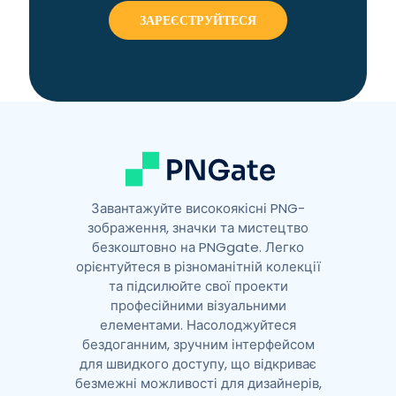
r
n
a
t
i
v
e
:
Завантажуйте високоякісні PNG-
зображення, значки та мистецтво
безкоштовно на PNGgate. Легко
орієнтуйтеся в різноманітній колекції
та підсилюйте свої проекти
професійними візуальними
елементами. Насолоджуйтеся
бездоганним, зручним інтерфейсом
для швидкого доступу, що відкриває
безмежні можливості для дизайнерів,