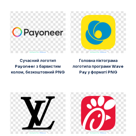
Сучасний логотип
Головна піктограма
Payoneer з барвистим
логотипа програми Wave
колом, безкоштовний PNG
Pay у форматі PNG