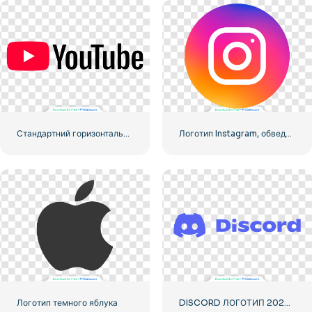
Стандартний горизонтальний логотип YouTube 2025 – безкоштовно завантажити PNG
Логотип Instagram, обведений градієнтованим
Логотип темного яблука
DISCORD ЛОГОТИП 2025 ГОРИЗОНТАЛЬНИЙ СТАНДАРТ: завантажте безкоштовне зображення PNG