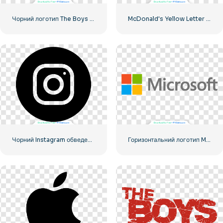
Чорний логотип The Boys із прожилками крові
McDonald's Yellow Letter M Icon Logo 2025 – Безкоштовне завантаження PNG
Чорний Instagram обведений логотип
Горизонтальний логотип Microsoft 2025 – безкоштовно завантажити PNG