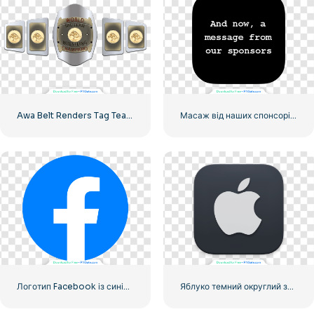
Awa Belt Renders Tag Team PNG – безкоштовно завантажте PNG для ваших проектів
Масаж від наших спонсорів. Чорний округлений квадратний логотип із значком – безкоштовно завантажити PNG
Логотип Facebook із синім кружком
Яблуко темний округлий значок логотип