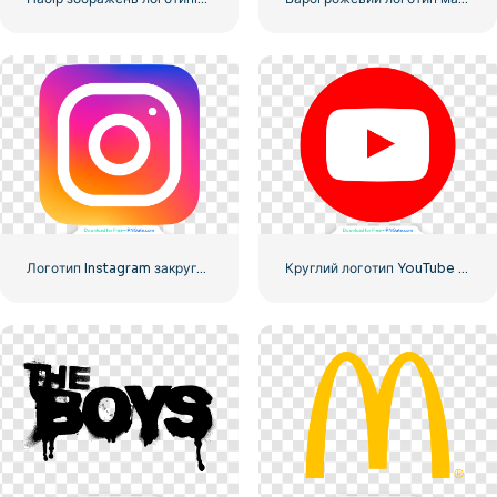
Логотип Instagram закруглений градієнт
Круглий логотип YouTube Red Play безкоштовно завантажити PNG