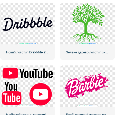
Новий логотип Dribbble 2023
Зелене дерево логотип значок
Набір зображень логотипів і значків YouTube – безкоштовно завантажте PNG
Барбі рожевий логотип мальована фарба