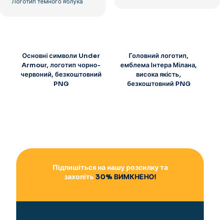
Логотип темного яблука
Основні символи Under
Головний логотип,
Armour, логотип чорно-
емблема Інтера Мілана,
червоний, безкоштовний
висока якість,
PNG
безкоштовний PNG
Підпишіться на нашу розсилку та
захопіть
30% ВИМКНЕНО!