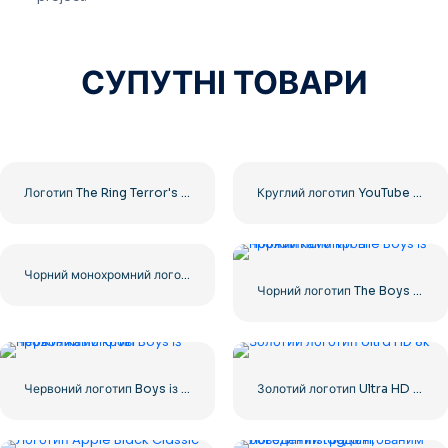
СУПУТНІ ТОВАРИ
Логотип The Ring Terror's Realm Чорний квадрат – безкоштовно завантажити PNG
Круглий логотип YouTube Red Play безкоштовно завантажити PNG
Чорний монохромний логотип YouTube – безкоштовно завантажити PNG
Чорний логотип The Boys із прожилками крові
Червоний логотип Boys із прожилками крові
Золотий логотип Ultra HD 8k