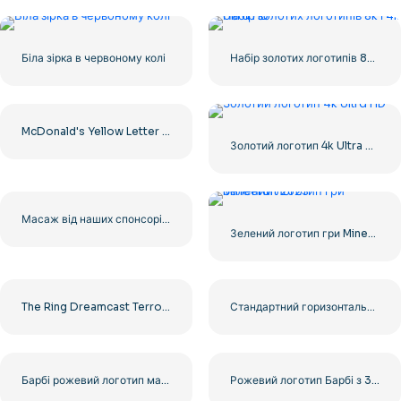
Біла зірка в червоному колі
Набір золотих логотипів 8k і 4k Ultra HD
McDonald's Yellow Letter M Icon Logo 2025 – Безкоштовне завантаження PNG
Золотий логотип 4k Ultra HD
Масаж від наших спонсорів. Чорний округлений квадратний логотип із значком – безкоштовно завантажити PNG
Зелений логотип гри Minecraft 2023
The Ring Dreamcast Terrors Realm Square Rounded Logo – Безкоштовне завантаження PNG
Стандартний горизонтальний логотип YouTube 2025 – безкоштовно завантажити PNG
Барбі рожевий логотип мальована фарба
Рожевий логотип Барбі з 3D ефектом