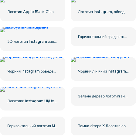
Логотип Apple Black Classic
Логотип Instagram, обведений градієнтованим
Горизонтальний градієнтний логотип Instagram
3D логотип Instagram заокруглений градієнт
Чорний Instagram обведений логотип
Чорний лінійний Instagram логотип значок
Зелене дерево логотип значок
Логотипи Instagram Ui/Ux Kit
Горизонтальний логотип Microsoft 2025 – безкоштовно завантажити PNG
Темна літера X Логотип соціальних мереж 2025: безкоштовно завантажити PNG