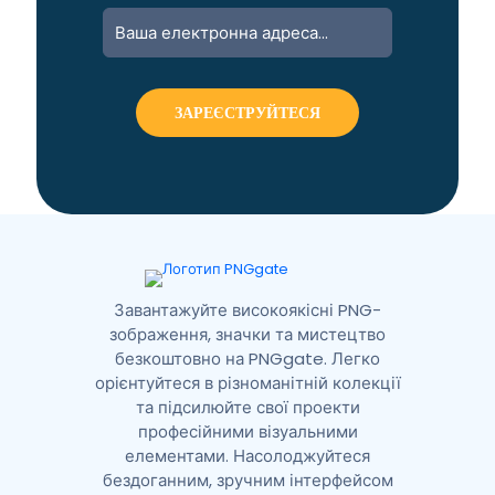
A
l
t
e
r
n
a
t
i
v
e
:
Завантажуйте високоякісні PNG-
зображення, значки та мистецтво
безкоштовно на PNGgate. Легко
орієнтуйтеся в різноманітній колекції
та підсилюйте свої проекти
професійними візуальними
елементами. Насолоджуйтеся
бездоганним, зручним інтерфейсом