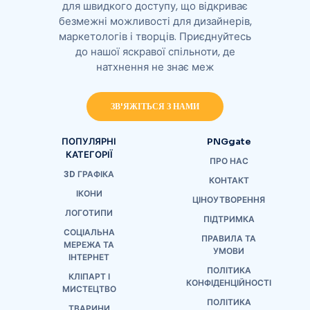
для швидкого доступу, що відкриває
безмежні можливості для дизайнерів,
маркетологів і творців. Приєднуйтесь
до нашої яскравої спільноти, де
натхнення не знає меж
ЗВ'ЯЖІТЬСЯ З НАМИ
ПОПУЛЯРНІ
PNGgate
КАТЕГОРІЇ
ПРО НАС
3D ГРАФІКА
КОНТАКТ
ІКОНИ
ЦІНОУТВОРЕННЯ
ЛОГОТИПИ
ПІДТРИМКА
СОЦІАЛЬНА
ПРАВИЛА ТА
МЕРЕЖА ТА
УМОВИ
ІНТЕРНЕТ
ПОЛІТИКА
КЛІПАРТ І
КОНФІДЕНЦІЙНОСТІ
МИСТЕЦТВО
ПОЛІТИКА
ТВАРИНИ