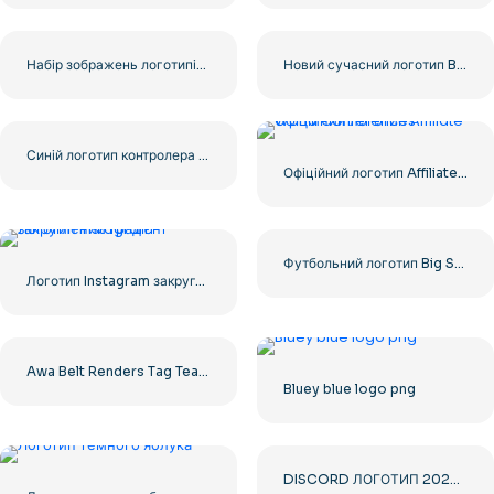
Набір зображень логотипів і значків YouTube – безкоштовно завантажте PNG
Новий сучасний логотип Barbie Pink
Синій логотип контролера для значка програми Discord 2025: безкоштовно завантажити PNG
Офіційний логотип Affiliate World Conferences
Футбольний логотип Big Sky зі сміливим дизайном для вашої колекції, безкоштовно завантажити PNG
Логотип Instagram закруглений градієнт
Awa Belt Renders Tag Team PNG – безкоштовно завантажте PNG для ваших проектів
Bluey blue logo png
DISCORD ЛОГОТИП 2025 ГОРИЗОНТАЛЬНИЙ СТАНДАРТ: завантажте безкоштовне зображення PNG