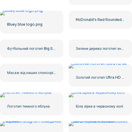
McDonald's Red Rounded Square Logo App Icon 2025 – Завантажте безкоштовно PNG
Bluey blue logo png
Футбольний логотип Big Sky зі сміливим дизайном для вашої колекції, безкоштовно завантажити PNG
Зелене дерево логотип значок
Масаж від наших спонсорів. Чорний округлений квадратний логотип із значком – безкоштовно завантажити PNG
Золотий логотип Ultra HD 8k
Логотип темного яблука
Біла зірка в червоному колі