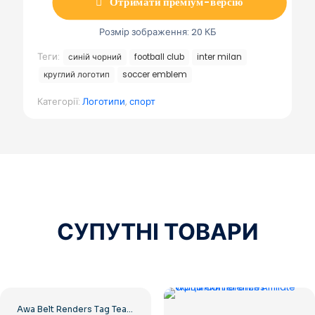
Отримати преміум-версію
Розмір зображення: 20 КБ
Теги:
синій чорний
football club
inter milan
круглий логотип
soccer emblem
Категорії:
Логотипи
,
спорт
СУПУТНІ ТОВАРИ
Awa Belt Renders Tag Team PNG – безкоштовно завантажте PNG для ваших проектів