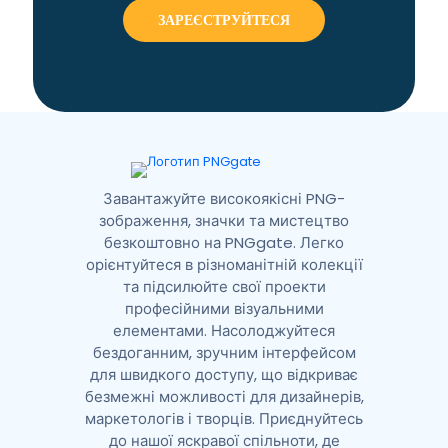
r
n
a
t
i
v
e
:
Завантажуйте високоякісні PNG-
зображення, значки та мистецтво
безкоштовно на PNGgate. Легко
орієнтуйтеся в різноманітній колекції
та підсилюйте свої проекти
професійними візуальними
елементами. Насолоджуйтеся
бездоганним, зручним інтерфейсом
для швидкого доступу, що відкриває
безмежні можливості для дизайнерів,
маркетологів і творців. Приєднуйтесь
до нашої яскравої спільноти, де