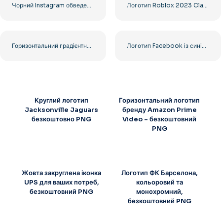
Чорний Instagram обведений логотип
Логотип Roblox 2023 Classic Black горизонтальний
Горизонтальний градієнтний логотип Instagram
Логотип Facebook із синім кружком
Круглий логотип
Горизонтальний логотип
Jacksonville Jaguars
бренду Amazon Prime
безкоштовно PNG
Video – безкоштовний
PNG
Жовта закруглена іконка
Логотип ФК Барселона,
UPS для ваших потреб,
кольоровий та
безкоштовний PNG
монохромний,
безкоштовний PNG