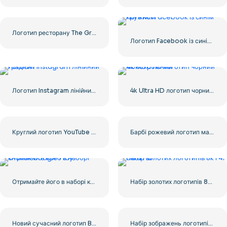
Логотип ресторану The Greek Village Cafe – безкоштовно завантажити PNG
Логотип Facebook із синім кружком
Логотип Instagram лінійний градієнт
4k Ultra HD логотип чорний монохромний
Круглий логотип YouTube Red Play безкоштовно завантажити PNG
Барбі рожевий логотип мальована фарба
Отримайте його в наборі кнопок Google Play
Набір золотих логотипів 8k і 4k Ultra HD
Новий сучасний логотип Barbie Pink
Набір зображень логотипів і значків YouTube – безкоштовно завантажте PNG