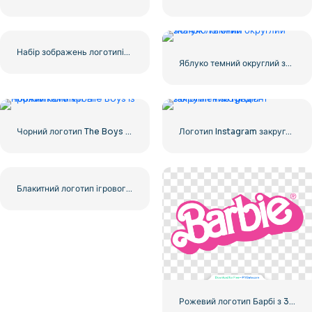
Набір зображень логотипів і значків YouTube – безкоштовне завантаження PNG
Яблуко темний округлий значок логотип
Чорний логотип The Boys із прожилками крові
Логотип Instagram закруглений градієнт
Блакитний логотип ігрового контролера з обличчям – завантажте безкоштовне зображення PNG
Рожевий логотип Барбі з 3D ефектом