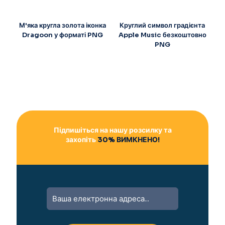
М'яка кругла золота іконка
Круглий символ градієнта
Dragoon у форматі PNG
Apple Music безкоштовно
PNG
Підпишіться на нашу розсилку та
захопіть
30% ВИМКНЕНО!
A
l
t
e