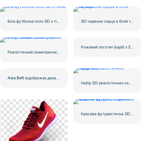
Біла футболка поло 3D з тінню
3D червоне серце в білій тарілці
Рожевий логотип Барбі з 3D ефектом
Реалістичний ізометричний 3D-куб землі з Minecraft
Awa Belt відображає дизайн чемпіона для безкоштовного завантаження PNG
Набір 3D реалістичних сердечок
Красива футуристична 3D модель червоного дракона