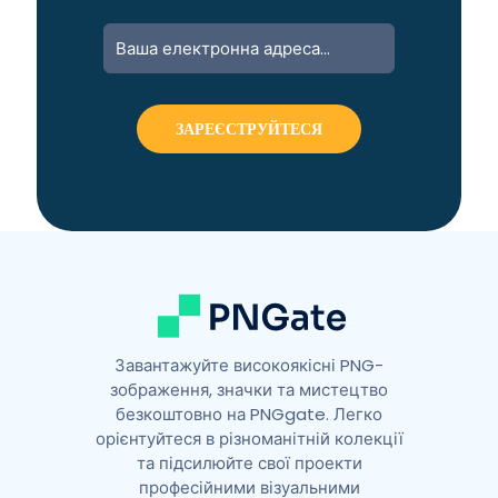
A
l
t
e
r
n
a
t
i
v
e
:
Завантажуйте високоякісні PNG-
зображення, значки та мистецтво
безкоштовно на PNGgate. Легко
орієнтуйтеся в різноманітній колекції
та підсилюйте свої проекти
професійними візуальними