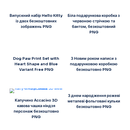
Випускний набір Hello Kitty
Біла подарункова коробка з
із двох безкоштовних
червоною стрічкою та
зображень PNG
бантом, безкоштовний
PNG
Dog Paw Print Set with
З Новим роком написи з
Heart Shape and Blue
подарунковою коробкою
Variant Free PNG
безкоштовно PNG
З днем народження рожеві
Капучино Ассасіно 3D
металеві фольговані кульки
кавова чашка ніндзя
безкоштовно PNG
персонаж безкоштовно
PNG