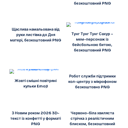
безкоштовний PNG
Щаслива намальована від
Тунг Тунг Тунг Сахур –
руки листівка до Дня
мем-персонаж із
матері, безкоштовний PNG
бейсбольною битою,
безкоштовний PNG
Робот служби підтримки
Жовті смішні повітряні
кол-центру з мікрофоном
кульки Emoji
безкоштовно PNG
З Новим роком 2026 3D-
Червоно-біла хвиляста
текст із конфетті у форматі
стрічка з реалістичним
PNG
блиском, безкоштовний