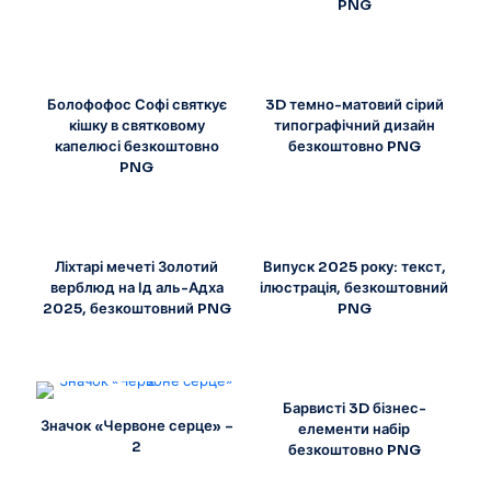
PNG
Болофофос Софі святкує
3D темно-матовий сірий
кішку в святковому
типографічний дизайн
капелюсі безкоштовно
безкоштовно PNG
PNG
Ліхтарі мечеті Золотий
Випуск 2025 року: текст,
верблюд на Ід аль-Адха
ілюстрація, безкоштовний
2025, безкоштовний PNG
PNG
Барвисті 3D бізнес-
Значок «Червоне серце» –
елементи набір
2
безкоштовно PNG