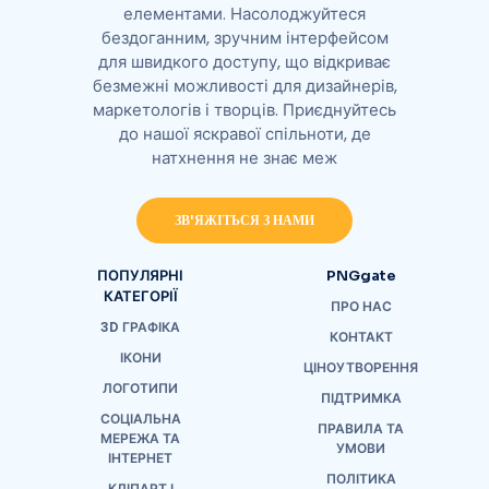
елементами. Насолоджуйтеся
бездоганним, зручним інтерфейсом
для швидкого доступу, що відкриває
безмежні можливості для дизайнерів,
маркетологів і творців. Приєднуйтесь
до нашої яскравої спільноти, де
натхнення не знає меж
ЗВ'ЯЖІТЬСЯ З НАМИ
ПОПУЛЯРНІ
PNGgate
КАТЕГОРІЇ
ПРО НАС
3D ГРАФІКА
КОНТАКТ
ІКОНИ
ЦІНОУТВОРЕННЯ
ЛОГОТИПИ
ПІДТРИМКА
СОЦІАЛЬНА
ПРАВИЛА ТА
МЕРЕЖА ТА
УМОВИ
ІНТЕРНЕТ
ПОЛІТИКА
КЛІПАРТ І