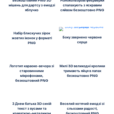
Безкоштовний PNG 3D
Різнокольорові феєрверки
мішень для дартсу з емодзі
спалахують з яскравим
яблучко
сяйвом безкоштовно PNG
Набір блискучих зірок
Боку звернено червоне
жовтих іконок у форматі
серце
PNG
Логотип караоке-вечора зі
Милі 3D великодні кролики
старовинними
тримають яйця в лапах
мікрофонами,
безкоштовно PNG
безкоштовний PNG
З Днем батька 3D синій
Веселий котячий емодзі зі
текст з вусами та
сльозами радості,
краваткою-метеликом
безкоштовний PNG