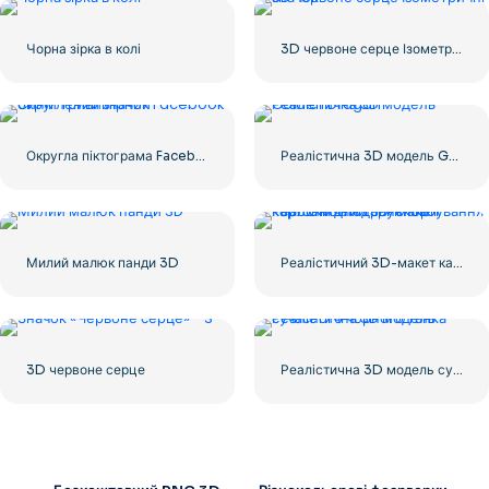
Чорна зірка в колі
3D червоне серце Ізометричні значок
Округла піктограма Facebook із синім градієнтом
Реалістична 3D модель Golden Dragon
Милий малюк панди 3D
Реалістичний 3D-макет картонної подарункової коробки для транспортування
3D червоне серце
Реалістична 3D модель сучасного чорного танка