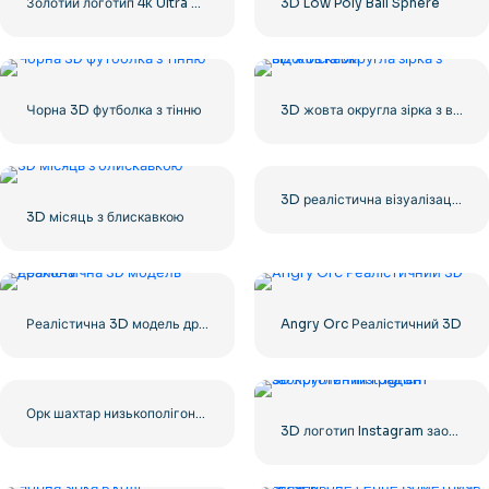
Золотий логотип 4k Ultra HD
3D Low Poly Ball Sphere
Чорна 3D футболка з тінню
3D жовта округла зірка з відблисками
3D реалістична візуалізація червоного серця – 1
3D місяць з блискавкою
Реалістична 3D модель дракона
Angry Orc Реалістичний 3D
Орк шахтар низькополігональний 3D стоїть із киркою
3D логотип Instagram заокруглений градієнт