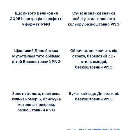
Щасливого Великодня
Сучасні значки значків
2025 Ілюстрація з конфетті
набір у стилі плоского
у форматі PNG
кольору безкоштовно PNG
Щасливий День батька
Обличчя, що кричить від
Мультфільм тато обіймає
страху, барвистий 3D-
дітей Безкоштовний PNG
стиль емодзі,
безкоштовний PNG
Золота фольга, повітряна
Букет квітів до Дня матері,
кулька номер 6, блискуча
безкоштовний PNG
металева прикраса,
безкоштовний PNG