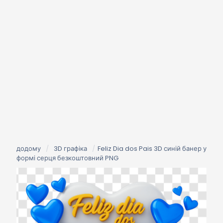
додому
/
3D графіка
/
Feliz Dia dos Pais 3D синій банер у
формі серця безкоштовний PNG