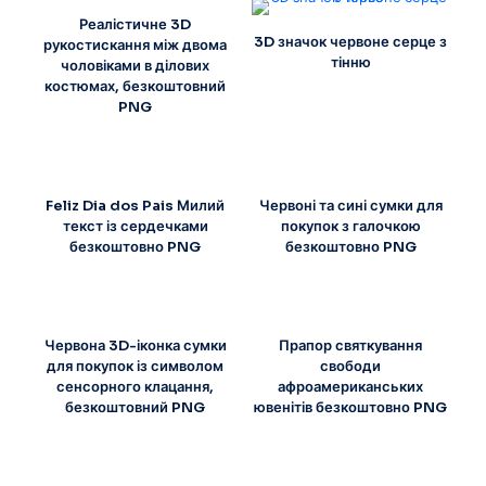
Реалістичне 3D
3D значок червоне серце з
рукостискання між двома
тінню
чоловіками в ділових
костюмах, безкоштовний
PNG
Feliz Dia dos Pais Милий
Червоні та сині сумки для
текст із сердечками
покупок з галочкою
безкоштовно PNG
безкоштовно PNG
Червона 3D-іконка сумки
Прапор святкування
для покупок із символом
свободи
сенсорного клацання,
афроамериканських
безкоштовний PNG
ювенітів безкоштовно PNG