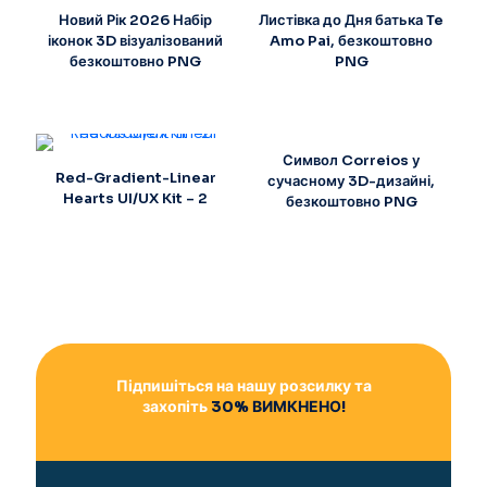
Новий Рік 2026 Набір
Листівка до Дня батька Te
іконок 3D візуалізований
Amo Pai, безкоштовно
безкоштовно PNG
PNG
Символ Correios у
Red-Gradient-Linear
сучасному 3D-дизайні,
Hearts UI/UX Kit – 2
безкоштовно PNG
Підпишіться на нашу розсилку та
захопіть
30% ВИМКНЕНО!