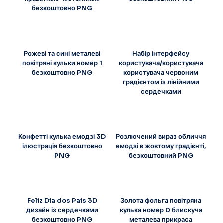
безкоштовно PNG
Рожеві та сині металеві
Набір інтерфейсу
повітряні кульки номер 1
користувача/користувача
безкоштовно PNG
користувача червоним
градієнтом із лінійними
сердечками
Конфетті кулька емодзі 3D
Розлючений вираз обличчя
ілюстрація безкоштовно
емодзі в жовтому градієнті,
PNG
безкоштовний PNG
Feliz Dia dos Pais 3D
Золота фольга повітряна
дизайн із сердечками
кулька номер 0 блискуча
безкоштовно PNG
металева прикраса