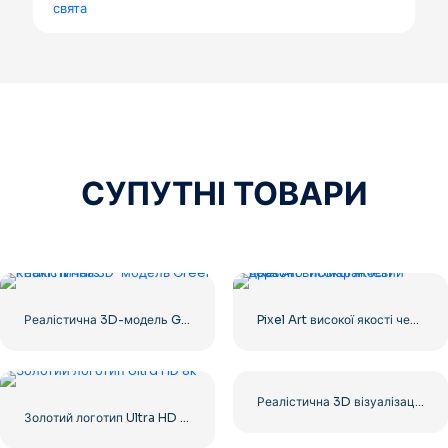
свята
СУПУТНІ ТОВАРИ
Реалістична 3D-модель Green Khaki Himars
Pixel Art високої якості червоно-помаранчевий дракон
Реалістична 3D візуалізація дивана Бівіса та Батхеда – старого шкіряного дивана – безкоштовно завантажити у форматі PNG
Золотий логотип Ultra HD 8k