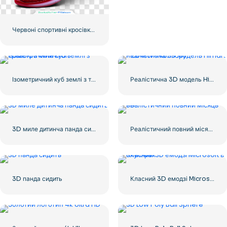
Червоні спортивні кросівки Nike
Ізометричний куб землі з травою з Minecraft
Реалістична 3D модель Himars пісочного кольору
3D миле дитинча панда сидить
Реалістичний повний місяць 3D
3D панда сидить
Класний 3D емодзі Microsoft в окулярах