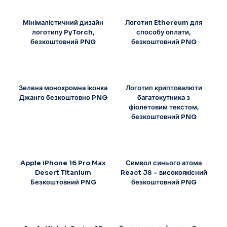
Мінімалістичний дизайн
Логотип Ethereum для
логотипу PyTorch,
способу оплати,
безкоштовний PNG
безкоштовний PNG
Зелена монохромна іконка
Логотип криптовалюти
Джанго безкоштовно PNG
багатокутника з
фіолетовим текстом,
безкоштовний PNG
Apple iPhone 16 Pro Max
Символ синього атома
Desert Titanium
React JS – високоякісний
Безкоштовний PNG
безкоштовний PNG