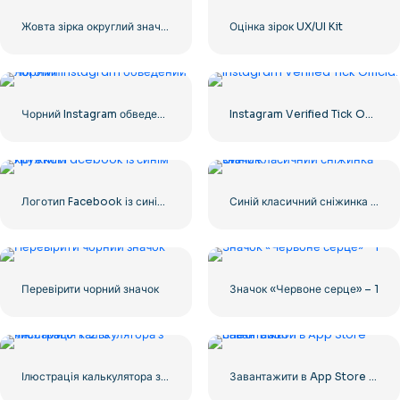
Жовта зірка округлий значок
Оцінка зірок UX/UI Kit
Чорний Instagram обведений логотип
Instagram Verified Tick Official
Логотип Facebook із синім кружком
Синій класичний сніжинка значок
Перевірити чорний значок
Значок «Червоне серце» – 1
Ілюстрація калькулятора з числами 0-1-2-3
Завантажити в App Store Linear Button