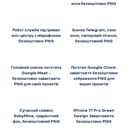
кола безкоштовно PNG
Робот служби підтримки
Значок Telegram, синє
кол-центру з мікрофоном
коло, паперовий літачок,
безкоштовно PNG
безкоштовний PNG
Головний значок логотипа
Логотип Google Cloud:
Google Meet –
завантажте безкоштовне
безкоштовно завантажте
зображення PNG для
PNG для своїх проектів
ваших проектів
Сучасний символ
iPhone 17 Pro Green
RubyMine, градієнтний
Design Завантажити
фон, безкоштовний PNG
безкоштовно PNG