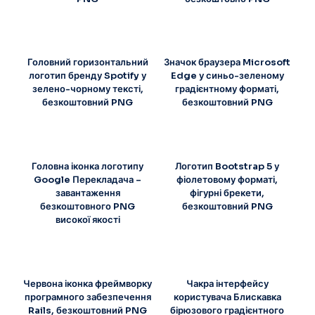
Головний горизонтальний
Значок браузера Microsoft
логотип бренду Spotify у
Edge у синьо-зеленому
зелено-чорному тексті,
градієнтному форматі,
безкоштовний PNG
безкоштовний PNG
Головна іконка логотипу
Логотип Bootstrap 5 у
Google Перекладача –
фіолетовому форматі,
завантаження
фігурні брекети,
безкоштовного PNG
безкоштовний PNG
високої якості
Червона іконка фреймворку
Чакра інтерфейсу
програмного забезпечення
користувача Блискавка
Rails, безкоштовний PNG
бірюзового градієнтного