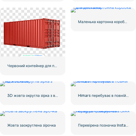
Маленька картонна коробка для доставки
Червоний контейнер для перевезення вантажів морем
3D жовта округла зірка з відблисками
Himars перебуває в повній бойовій готовності
Жовта заокруглена зірочка
Перевірена позначка Instagram, закруглена синя