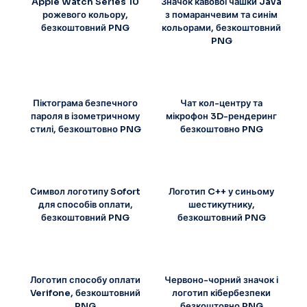
Apple Watch Series 10
Значок кавової чашки Java
рожевого кольору,
з помаранчевим та синім
безкоштовний PNG
кольорами, безкоштовний
PNG
Піктограма безпечного
Чат кол-центру та
пароля в ізометричному
мікрофон 3D-рендеринг
стилі, безкоштовно PNG
безкоштовно PNG
Символ логотипу Sofort
Логотип C++ у синьому
для способів оплати,
шестикутнику,
безкоштовний PNG
безкоштовний PNG
Логотип способу оплати
Червоно-чорний значок і
Verifone, безкоштовний
логотип кібербезпеки
PNG
безкоштовно PNG