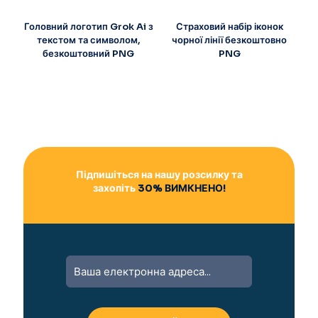
Головний логотип Grok Ai з
Страховий набір іконок
текстом та символом,
чорної лінії безкоштовно
безкоштовний PNG
PNG
Підпишіться на нашу розсилку та
захопіть
30% ВИМКНЕНО!
A
l
t
e
r