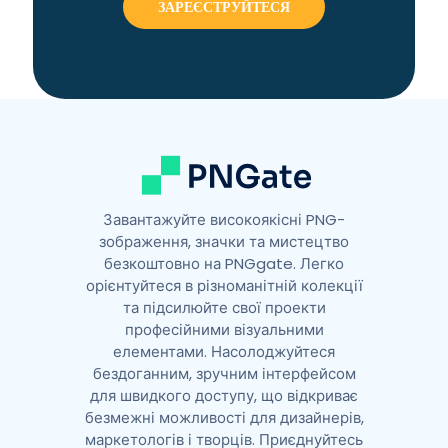
n
a
t
i
v
e
:
Завантажуйте високоякісні PNG-
зображення, значки та мистецтво
безкоштовно на PNGgate. Легко
орієнтуйтеся в різноманітній колекції
та підсилюйте свої проекти
професійними візуальними
елементами. Насолоджуйтеся
бездоганним, зручним інтерфейсом
для швидкого доступу, що відкриває
безмежні можливості для дизайнерів,
маркетологів і творців. Приєднуйтесь