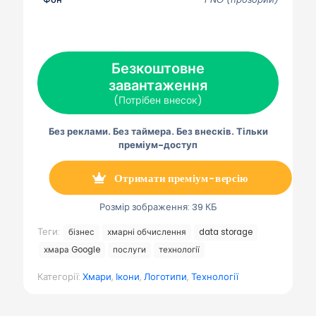
я
я
я
я
я
н
н
н
н
н
а
а
а
а
а
X
F
P
Е
Т
(
a
i
л
е
Т
c
n
е
л
в
e
t
к
е
Безкоштовне
і
b
e
т
г
т
завантаження
o
r
р
р
т
o
e
о
а
(Потрібен внесок)
е
k
s
н
м
р
t
н
а
)
а
Без реклами. Без таймера. Без внесків. Тільки
п
о
преміум-доступ
ш
т
а
Отримати преміум-версію
Розмір зображення: 39 КБ
Теги:
бізнес
хмарні обчислення
data storage
хмара Google
послуги
технології
Категорії:
Хмари
,
Ікони
,
Логотипи
,
Технології