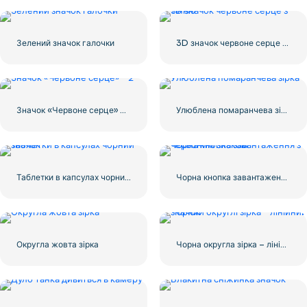
Зелений значок галочки
3D значок червоне серце з тінню
Значок «Червоне серце» – 2
Улюблена помаранчева зірка
Таблетки в капсулах чорний значок
Чорна кнопка завантаження з червоним знаком
Округла жовта зірка
Чорна округла зірка – лінійний значок