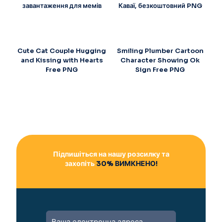
завантаження для мемів
Каваї, безкоштовний PNG
Cute Cat Couple Hugging
Smiling Plumber Cartoon
and Kissing with Hearts
Character Showing Ok
Free PNG
Sign Free PNG
Підпишіться на нашу розсилку та
захопіть
30% ВИМКНЕНО!
A