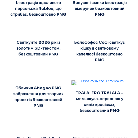
Ілюстрація щасливого
Випускні шапки ілюстрація
персонажа Roblox, що
візерунок безкоштовний
стрибає, безкоштовно PNG
PNG
Святкуйте 2026 рік із
Болофофос Софі святкує
золотим 3D-текстом,
кішку в святковому
безкоштовний PNG
капелюсі безкоштовно
PNG
Обличчя Ahegao PNG
TRALALERO TRALALA –
зображення для творчих
мем-акула-персонаж у
проектів Безкоштовний
синіх кросівках,
PNG
безкоштовний PNG