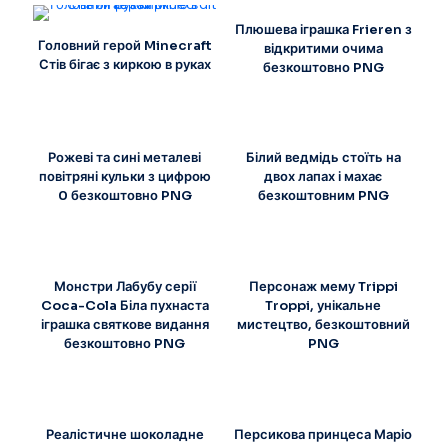
Плюшева іграшка Frieren з
Головний герой Minecraft
відкритими очима
Стів бігає з киркою в руках
безкоштовно PNG
Рожеві та сині металеві
Білий ведмідь стоїть на
повітряні кульки з цифрою
двох лапах і махає
0 безкоштовно PNG
безкоштовним PNG
Монстри Лабубу серії
Персонаж мему Trippi
Coca-Cola Біла пухнаста
Troppi, унікальне
іграшка святкове видання
мистецтво, безкоштовний
безкоштовно PNG
PNG
Реалістичне шоколадне
Персикова принцеса Маріо