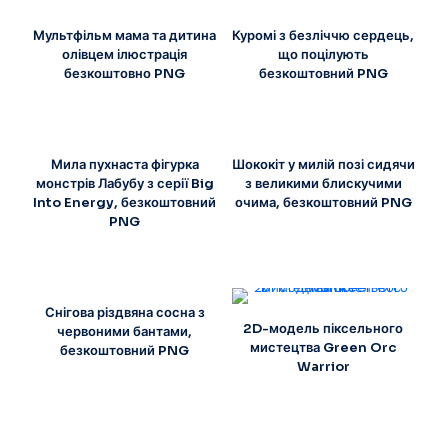
Мультфільм мама та дитина
Куромі з безліччю сердець,
олівцем ілюстрація
що поцілують
безкоштовно PNG
безкоштовний PNG
Мила пухнаста фігурка
Шококіт у милій позі сидячи
монстрів Лабубу з серії Big
з великими блискучими
Into Energy, безкоштовний
очима, безкоштовний PNG
PNG
Снігова різдвяна сосна з
2D-модель піксельного
червоними бантами,
мистецтва Green Orc
безкоштовний PNG
Warrior