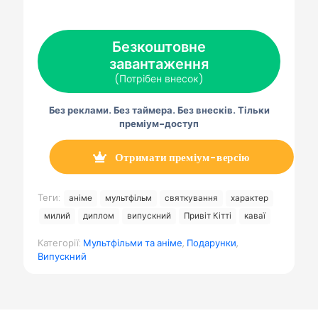
а
а
а
а
а
X
F
P
Е
Т
(
a
i
л
е
Т
c
n
е
л
в
e
t
к
е
Безкоштовне
і
b
e
т
г
т
завантаження
o
r
р
р
т
o
e
о
а
(Потрібен внесок)
е
k
s
н
м
р
t
н
а
)
а
Без реклами. Без таймера. Без внесків. Тільки
п
о
преміум-доступ
ш
т
а
Отримати преміум-версію
Теги:
аніме
мультфільм
святкування
характер
милий
диплом
випускний
Привіт Кітті
каваї
Категорії:
Мультфільми та аніме
,
Подарунки
,
Випускний