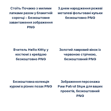
Стоїть Почакко з милими
З днем народження рожеві
лапками разом у блакитній
металеві фольговані кульки
сорочці – Безкоштовне
безкоштовно PNG
завантаження зображення
PNG
Вчитель Hello Kitty у
Золотий лавровий вінок із
костюмі з крейдою
червоною стрічкою,
безкоштовно PNG
безкоштовний PNG
Безкоштовна колекція
Зображення персонажа
куромі в різних позах PNG
Paw Patrol Skye для ваших
проектів, безкоштовний
PNG