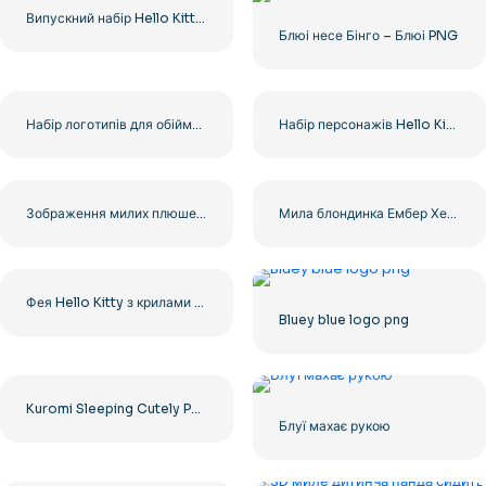
Випускний набір Hello Kitty із двох безкоштовних зображень PNG
Блюі несе Бінго – Блюі PNG
Набір логотипів для обіймання з текстом та символом, безкоштовний PNG
Набір персонажів Hello Kitty з 9 різних образів, безкоштовний PNG
Зображення милих плюшевих іграшок Куромі, безкоштовний PNG
Мила блондинка Ембер Херд PNG безкоштовно
Фея Hello Kitty з крилами та чарівною паличкою безкоштовно PNG
Bluey blue logo png
Kuromi Sleeping Cutely PNG для ваших творчих проектів, безкоштовний PNG
Блуї махає рукою