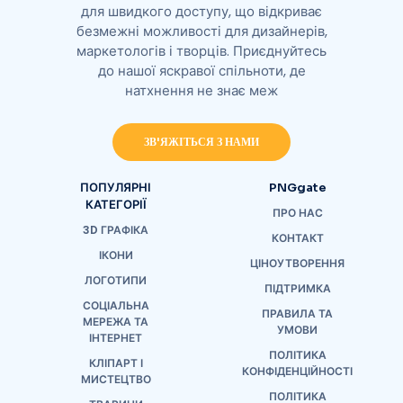
для швидкого доступу, що відкриває
безмежні можливості для дизайнерів,
маркетологів і творців. Приєднуйтесь
до нашої яскравої спільноти, де
натхнення не знає меж
ЗВ'ЯЖІТЬСЯ З НАМИ
ПОПУЛЯРНІ
PNGgate
КАТЕГОРІЇ
ПРО НАС
3D ГРАФІКА
КОНТАКТ
ІКОНИ
ЦІНОУТВОРЕННЯ
ЛОГОТИПИ
ПІДТРИМКА
СОЦІАЛЬНА
ПРАВИЛА ТА
МЕРЕЖА ТА
УМОВИ
ІНТЕРНЕТ
ПОЛІТИКА
КЛІПАРТ І
КОНФІДЕНЦІЙНОСТІ
МИСТЕЦТВО
ПОЛІТИКА