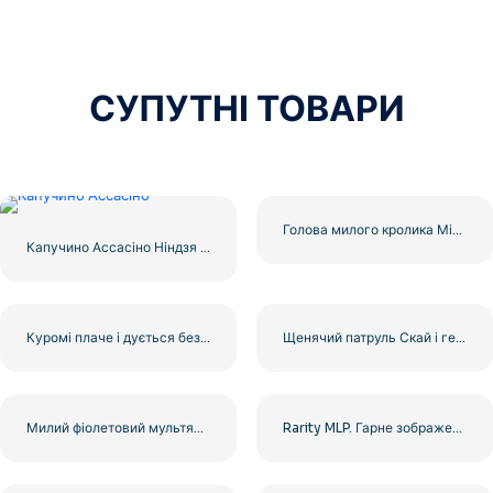
СУПУТНІ ТОВАРИ
Голова милого кролика Мінімалістична ілюстрація безкоштовно PNG
Капучино Ассасіно Ніндзя Мультяшний персонаж безкоштовно PNG
Куромі плаче і дується безкоштовно PNG
Щенячий патруль Скай і герої мультфільму Чейз безкоштовно PNG
Милий фіолетовий мультяшний восьминіг, ілюстрація, безкоштовний PNG
Rarity MLP. Гарне зображення грайливого поні, безкоштовний PNG