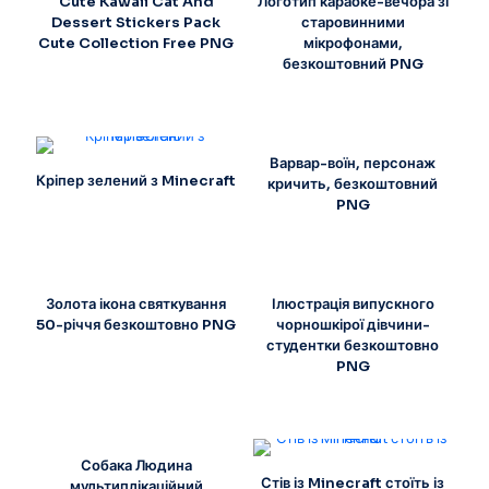
Cute Kawaii Cat And
Логотип караоке-вечора зі
Dessert Stickers Pack
старовинними
Cute Collection Free PNG
мікрофонами,
безкоштовний PNG
Варвар-воїн, персонаж
Кріпер зелений з Minecraft
кричить, безкоштовний
PNG
Золота ікона святкування
Ілюстрація випускного
50-річчя безкоштовно PNG
чорношкірої дівчини-
студентки безкоштовно
PNG
Собака Людина
Стів із Minecraft стоїть із
мультиплікаційний