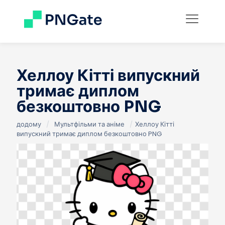
Хеллоу Кітті випускний
тримає диплом
безкоштовно PNG
додому
/
Мультфільми та аніме
/
Хеллоу Кітті
випускний тримає диплом безкоштовно PNG