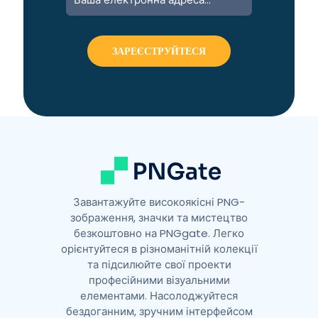
l
t
e
r
n
a
t
i
v
e
:
Завантажуйте високоякісні PNG-
зображення, значки та мистецтво
безкоштовно на PNGgate. Легко
орієнтуйтеся в різноманітній колекції
та підсилюйте свої проекти
професійними візуальними
елементами. Насолоджуйтеся
бездоганним, зручним інтерфейсом