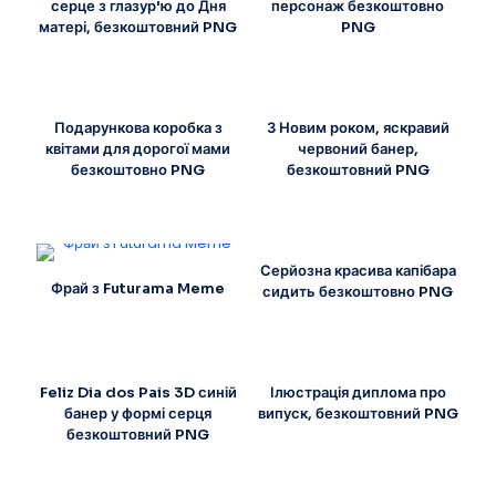
серце з глазур'ю до Дня
персонаж безкоштовно
матері, безкоштовний PNG
PNG
Подарункова коробка з
З Новим роком, яскравий
квітами для дорогої мами
червоний банер,
безкоштовно PNG
безкоштовний PNG
Серйозна красива капібара
Фрай з Futurama Meme
сидить безкоштовно PNG
Feliz Dia dos Pais 3D синій
Ілюстрація диплома про
банер у формі серця
випуск, безкоштовний PNG
безкоштовний PNG