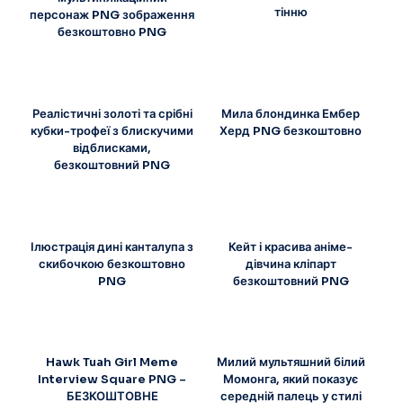
тінню
персонаж PNG зображення
безкоштовно PNG
Реалістичні золоті та срібні
Мила блондинка Ембер
кубки-трофеї з блискучими
Херд PNG безкоштовно
відблисками,
безкоштовний PNG
Ілюстрація дині канталупа з
Кейт і красива аніме-
скибочкою безкоштовно
дівчина кліпарт
PNG
безкоштовний PNG
Hawk Tuah Girl Meme
Милий мультяшний білий
Interview Square PNG –
Момонга, який показує
БЕЗКОШТОВНЕ
середній палець у стилі