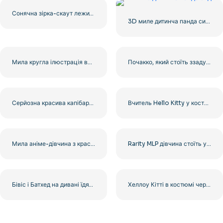
Сонячна зірка-скаут лежить у сумній позі, безкоштовно PNG
3D миле дитинча панда сидить
Мила кругла ілюстрація вогняної кулі, безкоштовний PNG
Почакко, який стоїть ззаду і демонструє хвіст – безкоштовно завантажити PNG
Серйозна красива капібара сидить безкоштовно PNG
Вчитель Hello Kitty у костюмі з крейдою безкоштовно PNG
Мила аніме-дівчина з красивими великими очима в рожевій сукні безкоштовно PNG
Rarity MLP дівчина стоїть у двох позах безкоштовно PNG
Бівіс і Батхед на дивані їдять начос – безкоштовно завантажити PNG
Хеллоу Кітті в костюмі червоного яблука безкоштовно PNG