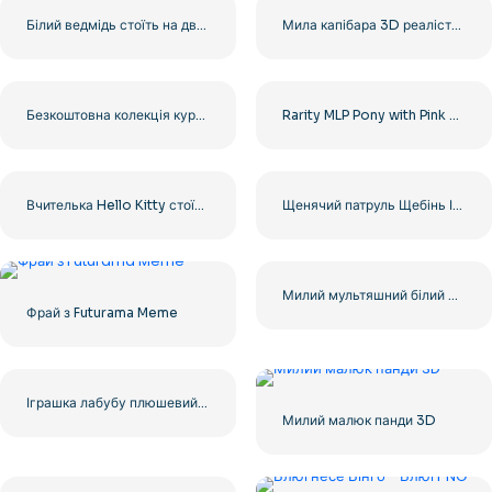
Білий ведмідь стоїть на двох лапах і махає безкоштовним PNG
Мила капібара 3D реалістичне зображення – безкоштовний PNG
Безкоштовна колекція куромі в різних позах PNG
Rarity MLP Pony with Pink Bag Free PNG
Вчителька Hello Kitty стоїть біля дошки з указкою, безкоштовний PNG
Щенячий патруль Щебінь Ілюстрація персонажа безкоштовно PNG
Милий мультяшний білий Момонга, який показує середній палець у стилі Каваї, безкоштовний PNG
Фрай з Futurama Meme
Іграшка лабубу плюшевий кролик фігурка брелок посміхається милий безкоштовний PNG
Милий малюк панди 3D