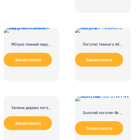
Яблуко темний округлий значок логотип
Логотип темного яблука
Завантажити
Завантажити
Зелене дерево логотип значок
Золотий логотип 4k Ultra HD
Завантажити
Завантажити