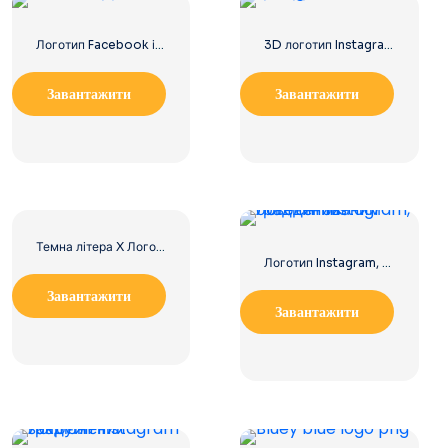
Логотип Facebook із синім кружком
3D логотип Instagram заокруглений градієнт
Завантажити
Завантажити
Темна літера X Логотип соціальних мереж 2025: безкоштовно завантажити PNG
Логотип Instagram, обведений градієнтованим
Завантажити
Завантажити