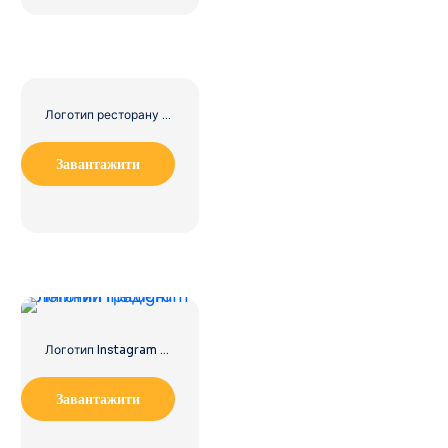
Логотип ресторану The Greek Village Cafe – безкоштовно завантажити PNG
Завантажити
Логотип Instagram лінійний градієнт
Завантажити