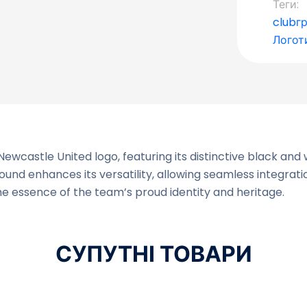
Теги:
club
г
Логот
ewcastle United logo, featuring its distinctive black and 
d enhances its versatility, allowing seamless integration
he essence of the team’s proud identity and heritage.
СУПУТНІ ТОВАРИ