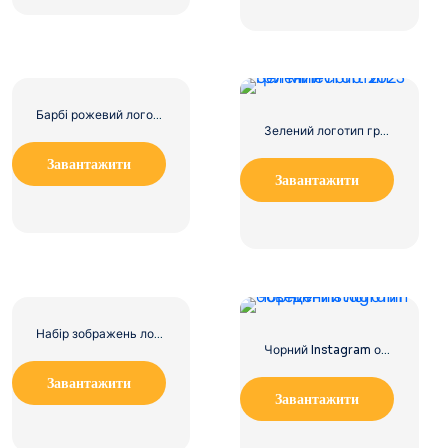
Барбі рожевий логотип мальована фарба
Зелений логотип гри Minecraft 2023
Завантажити
Завантажити
Набір зображень логотипів і значків YouTube – безкоштовно завантажте PNG
Чорний Instagram обведений логотип
Завантажити
Завантажити