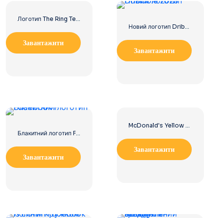
Логотип The Ring Terror's Realm Чорний квадрат – безкоштовно завантажити PNG
Новий логотип Dribbble 2023
Завантажити
Завантажити
McDonald's Yellow Letter M Icon Logo 2025 – Безкоштовне завантаження PNG
Блакитний логотип Facebook F
Завантажити
Завантажити