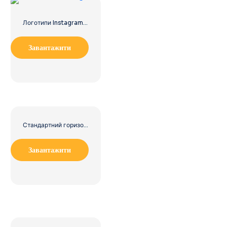
Логотипи Instagram Ui/Ux Kit
Завантажити
Стандартний горизонтальний логотип YouTube 2025 – безкоштовно завантажити PNG
Завантажити