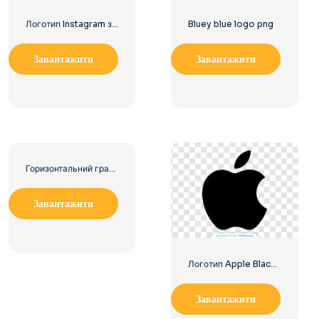
Логотип Instagram закруглений градієнт
Bluey blue logo png
Завантажити
Завантажити
Горизонтальний градієнтний логотип Instagram
Завантажити
Логотип Apple Black Classic
Завантажити