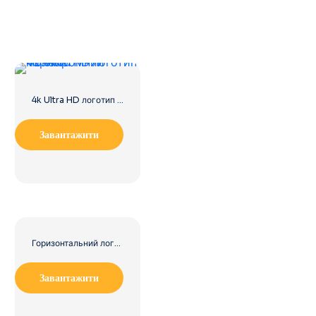
4k Ultra HD логотип чорний монохромний
Завантажити
Горизонтальний логотип Microsoft 2025 – безкоштовно завантажити PNG
Завантажити