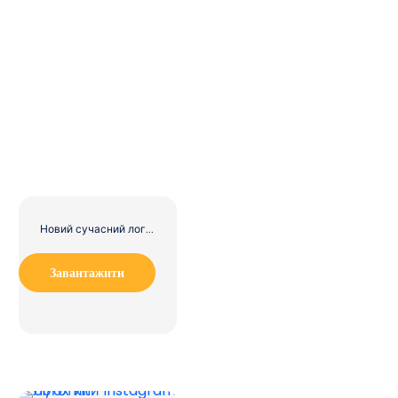
Новий сучасний логотип Barbie Pink
Завантажити