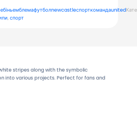
ребінь
емблема
футбол
newcastle
спорт
команда
united
Кате
ипи
,
спорт
white stripes along with the symbolic
 into various projects. Perfect for fans and