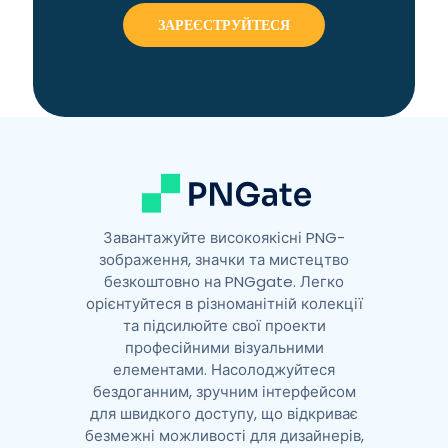
r
n
a
t
i
v
e
:
Завантажуйте високоякісні PNG-
зображення, значки та мистецтво
безкоштовно на PNGgate. Легко
орієнтуйтеся в різноманітній колекції
та підсилюйте свої проекти
професійними візуальними
елементами. Насолоджуйтеся
бездоганним, зручним інтерфейсом
для швидкого доступу, що відкриває
безмежні можливості для дизайнерів,