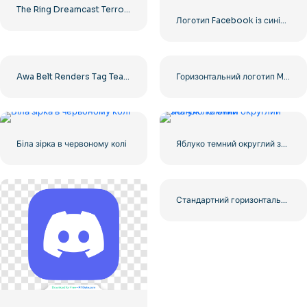
The Ring Dreamcast Terrors Realm Square Rounded Logo – Безкоштовне завантаження PNG
Логотип Facebook із синім кружком
Awa Belt Renders Tag Team PNG – безкоштовно завантажте PNG для ваших проектів
Горизонтальний логотип Microsoft 2025 – безкоштовно завантажити PNG
Біла зірка в червоному колі
Яблуко темний округлий значок логотип
Стандартний горизонтальний логотип YouTube 2025 – безкоштовно завантажити PNG