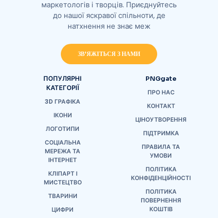
маркетологів і творців. Приєднуйтесь
до нашої яскравої спільноти, де
натхнення не знає меж
ЗВ'ЯЖІТЬСЯ З НАМИ
ПОПУЛЯРНІ
PNGgate
КАТЕГОРІЇ
ПРО НАС
3D ГРАФІКА
КОНТАКТ
ІКОНИ
ЦІНОУТВОРЕННЯ
ЛОГОТИПИ
ПІДТРИМКА
СОЦІАЛЬНА
ПРАВИЛА ТА
МЕРЕЖА ТА
УМОВИ
ІНТЕРНЕТ
ПОЛІТИКА
КЛІПАРТ І
КОНФІДЕНЦІЙНОСТІ
МИСТЕЦТВО
ПОЛІТИКА
ТВАРИНИ
ПОВЕРНЕННЯ
КОШТІВ
ЦИФРИ