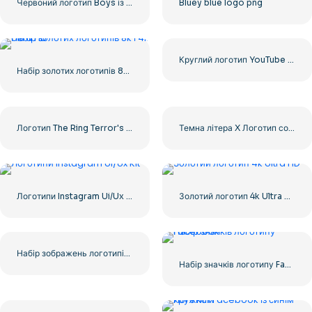
Червоний логотип Boys із прожилками крові
Bluey blue logo png
Круглий логотип YouTube Red Play безкоштовно завантажити PNG
Набір золотих логотипів 8k і 4k Ultra HD
Логотип The Ring Terror's Realm Чорний квадрат – безкоштовно завантажити PNG
Темна літера X Логотип соціальних мереж 2025: безкоштовно завантажити PNG
Логотипи Instagram Ui/Ux Kit
Золотий логотип 4k Ultra HD
Набір зображень логотипів і значків YouTube – безкоштовно завантажте PNG
Набір значків логотипу Facebook