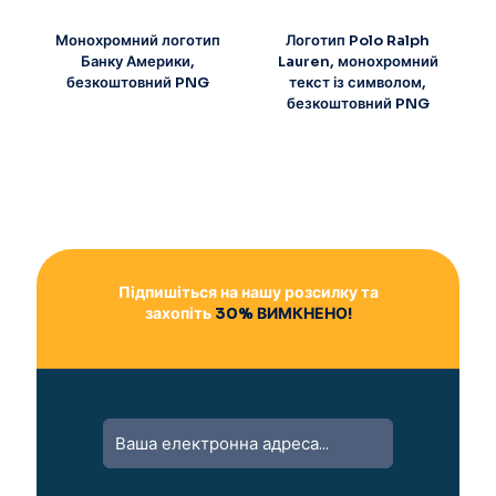
Монохромний логотип
Логотип Polo Ralph
Банку Америки,
Lauren, монохромний
безкоштовний PNG
текст із символом,
безкоштовний PNG
Підпишіться на нашу розсилку та
захопіть
30% ВИМКНЕНО!
A
l
t
e