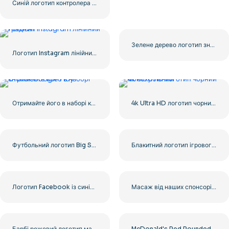
Синій логотип контролера для значка програми Discord 2025: безкоштовно завантажити PNG
Зелене дерево логотип значок
Логотип Instagram лінійний градієнт
Отримайте його в наборі кнопок Google Play
4k Ultra HD логотип чорний монохромний
Футбольний логотип Big Sky зі сміливим дизайном для вашої колекції, безкоштовно завантажити PNG
Блакитний логотип ігрового контролера з обличчям – завантажте безкоштовне зображення PNG
Логотип Facebook із синім кружком
Масаж від наших спонсорів. Чорний округлений квадратний логотип із значком – безкоштовно завантажити PNG
Барбі рожевий логотип мальована фарба
McDonald's Red Rounded Square Logo App Icon 2025 – Завантажте безкоштовно PNG