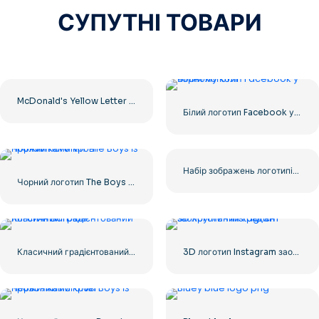
СУПУТНІ ТОВАРИ
McDonald's Yellow Letter M Icon Logo 2025 – Безкоштовне завантаження PNG
Білий логотип Facebook у чорному колі
Набір зображень логотипів і значків YouTube – безкоштовне завантаження PNG
Чорний логотип The Boys із прожилками крові
Класичний градієнтований логотип Barbibe
3D логотип Instagram заокруглений градієнт