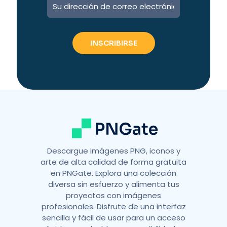
l
t
e
r
n
a
t
i
v
e
:
Descargue imágenes PNG, iconos y
arte de alta calidad de forma gratuita
en PNGate. Explora una colección
diversa sin esfuerzo y alimenta tus
proyectos con imágenes
profesionales. Disfrute de una interfaz
sencilla y fácil de usar para un acceso