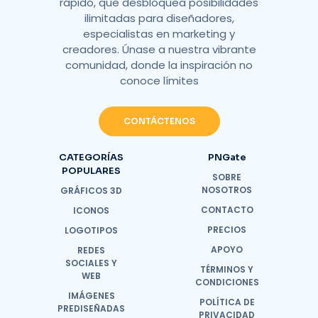
rápido, que desbloquea posibilidades
ilimitadas para diseñadores,
especialistas en marketing y
creadores. Únase a nuestra vibrante
comunidad, donde la inspiración no
conoce límites
CONTÁCTENOS
CATEGORÍAS
PNGate
POPULARES
SOBRE
NOSOTROS
GRÁFICOS 3D
CONTACTO
ICONOS
PRECIOS
LOGOTIPOS
APOYO
REDES
SOCIALES Y
TÉRMINOS Y
WEB
CONDICIONES
IMÁGENES
POLÍTICA DE
PREDISEÑADAS
PRIVACIDAD