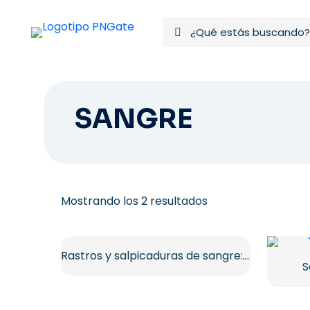
SANGRE
Ordenado
Mostrando los 2 resultados
por
los
últimos
Rastros y salpicaduras de sangre: manchas de sangre rojas
S