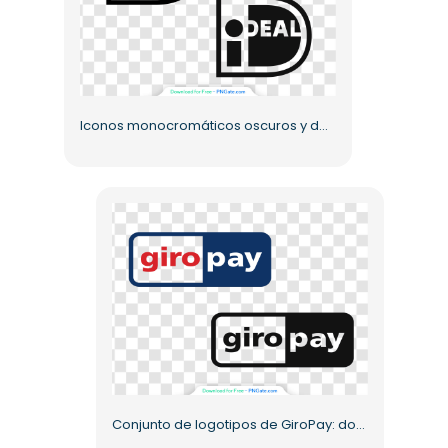
Iconos monocromáticos oscuros y de colores ideales para UI UX PNG gratis
Conjunto de logotipos de GiroPay: dos iconos oscuros y de colores PNG gratis