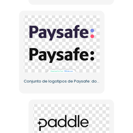
Conjunto de logotipos de Paysafe: dos PNG de color y monocromáticos gratis