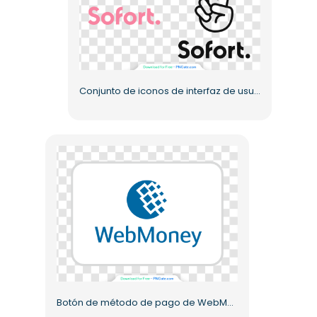
Conjunto de iconos de interfaz de usuario y experiencia de usuario de Sofort en dos estilos PNG gratis
Botón de método de pago de WebMoney (PNG) gratis