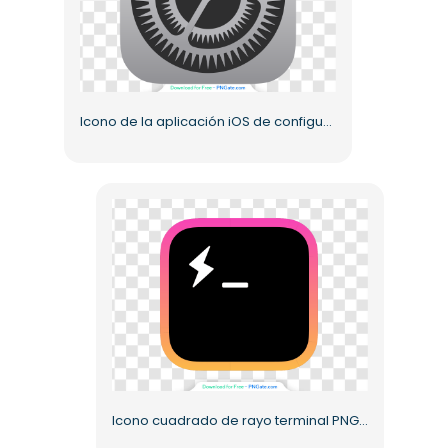
Icono de la aplicación iOS de configuración Diseño de engranaje Ardilla negra plateada PNG gratis
Icono cuadrado de rayo terminal PNG gratis