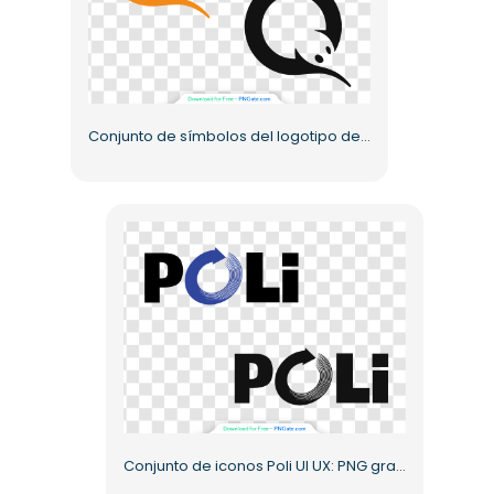
Conjunto de símbolos del logotipo de Qiwi: PNG gratuito de alta calidad
Conjunto de iconos Poli UI UX: PNG gratis, en color y monocromo