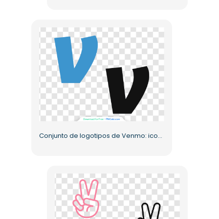
Conjunto de logotipos de Venmo: iconos monocromáticos de colores y oscuros PNG gratis