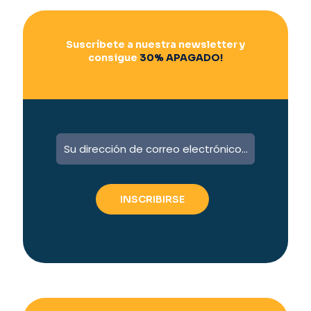
Suscríbete a nuestra newsletter y
consigue
30% APAGADO!
A
l
t
e
r
n
a
t
i
v
e
: