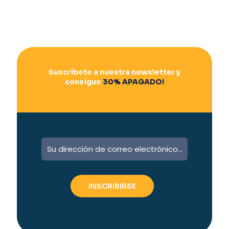
Suscríbete a nuestra newsletter y
consigue
30% APAGADO!
A
l
t
e
r
n
a
t
i