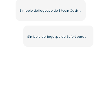
Símbolo del logotipo de Bitcoin Cash para uso de pago PNG gratuito
Símbolo del logotipo de Sofort para métodos de pago (PNG) gratis