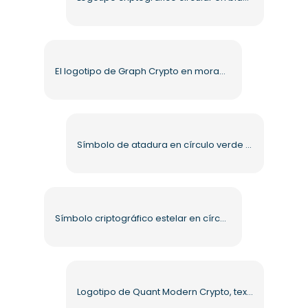
El logotipo de Graph Crypto en morado y negro PNG gratis
Símbolo de atadura en círculo verde PNG de alta calidad gratis
Símbolo criptográfico estelar en círculo en blanco y negro PNG gratis
Logotipo de Quant Modern Crypto, texto negro, PNG gratis