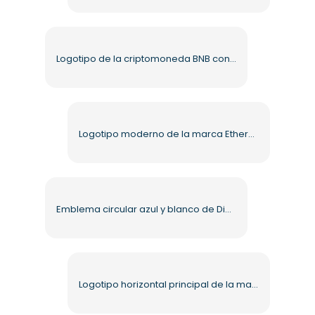
Logotipo de la criptomoneda BNB con texto amarillo PNG gratis
Logotipo moderno de la marca Ethereum con texto negro PNG gratis
Emblema circular azul y blanco de Diners Club International, PNG gratis
Logotipo horizontal principal de la marca SEPA con símbolo del euro PNG gratuito