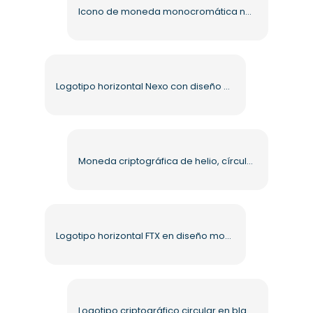
Icono de moneda monocromática negra de Ethereum, PNG gratis
Logotipo horizontal Nexo con diseño moderno en azul, PNG gratis
Moneda criptográfica de helio, círculo negro monocromático, PNG gratis
Logotipo horizontal FTX en diseño moderno PNG gratuito
Logotipo criptográfico circular en blanco y negro de XRP PNG gratis