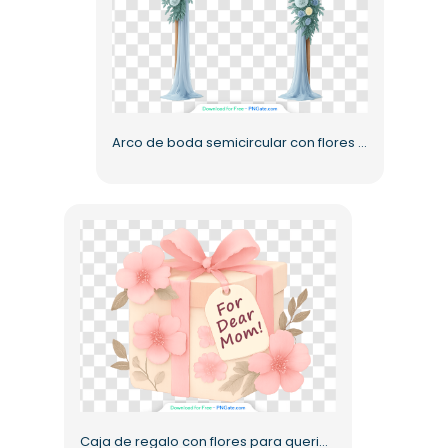
Arco de boda semicircular con flores azules y tela PNG gratis
Caja de regalo con flores para querida mamá, PNG gratis