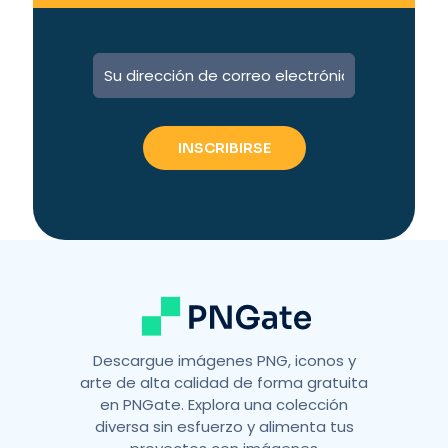
A
l
t
e
r
n
a
t
i
v
e
:
Descargue imágenes PNG, iconos y
arte de alta calidad de forma gratuita
en PNGate. Explora una colección
diversa sin esfuerzo y alimenta tus