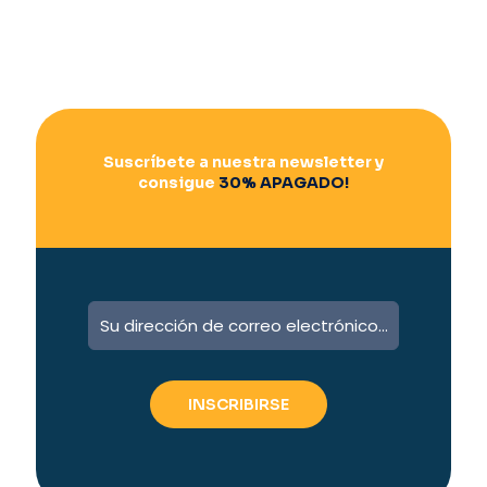
Suscríbete a nuestra newsletter y
consigue
30% APAGADO!
A
l
t
e
r
n
a
t
i