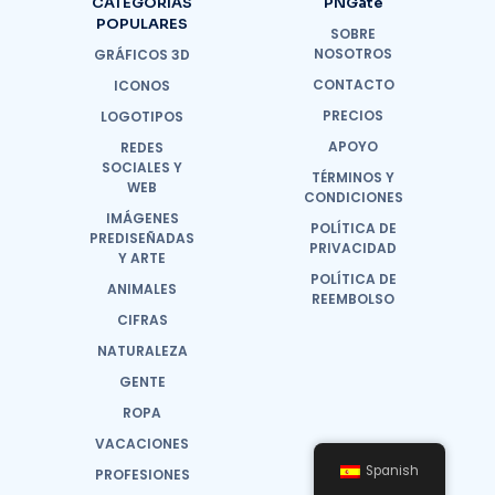
CATEGORÍAS
PNGate
POPULARES
SOBRE
NOSOTROS
GRÁFICOS 3D
CONTACTO
ICONOS
PRECIOS
LOGOTIPOS
APOYO
REDES
SOCIALES Y
TÉRMINOS Y
WEB
CONDICIONES
IMÁGENES
POLÍTICA DE
PREDISEÑADAS
PRIVACIDAD
Y ARTE
POLÍTICA DE
ANIMALES
REEMBOLSO
CIFRAS
NATURALEZA
GENTE
ROPA
VACACIONES
Spanish
PROFESIONES