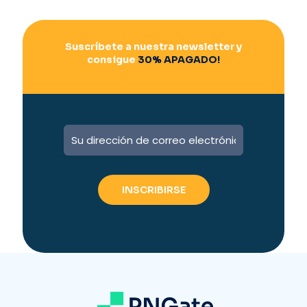
:
Suscríbete a nuestra newsletter y
consigue
30% APAGADO!
A
l
t
e
r
n
a
t
i
v
e
: