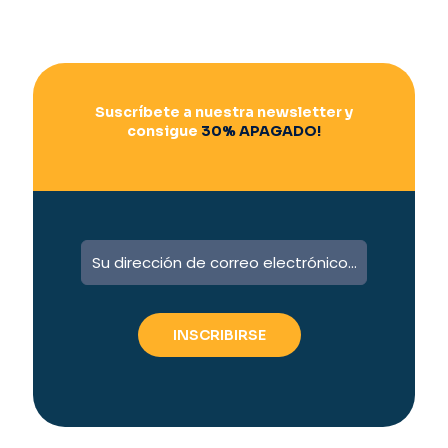
Suscríbete a nuestra newsletter y
consigue
30% APAGADO!
A
l
t
e
r
n
a
t
i
v
e