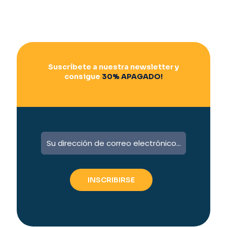
Suscríbete a nuestra newsletter y
consigue
30% APAGADO!
A
l
t
e
r
n
a
t
i
v