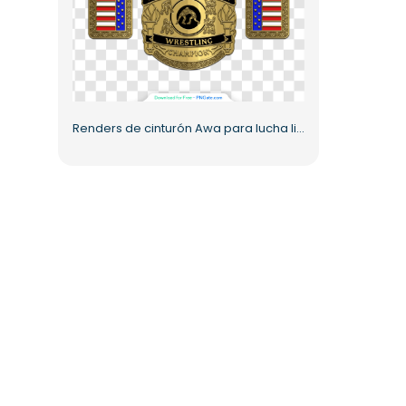
Renders de cinturón Awa para lucha libre femenina: descarga PNG gratuita