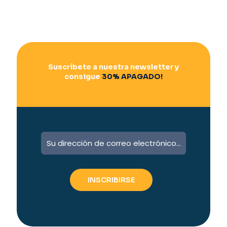
Suscríbete a nuestra newsletter y
consigue
30% APAGADO!
A
l
t
e
r
n
a
t
i
v