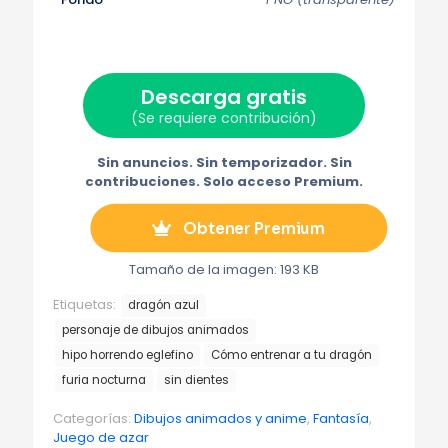
n
n
n
n
n
X
F
P
C
T
(
a
i
o
e
T
c
n
r
l
w
e
t
r
e
i
b
e
e
g
t
o
r
o
r
Descarga gratis
t
o
e
e
a
e
k
s
l
m
(Se requiere contribución)
r
t
e
a
)
c
t
Sin anuncios. Sin temporizador. Sin
r
contribuciones. Solo acceso Premium.
ó
n
i
Obtener Premium
c
o
Tamaño de la imagen: 193 KB
Etiquetas:
dragón azul
personaje de dibujos animados
hipo horrendo eglefino
Cómo entrenar a tu dragón
furia nocturna
sin dientes
Categorías:
Dibujos animados y anime
,
Fantasía
,
Juego de azar