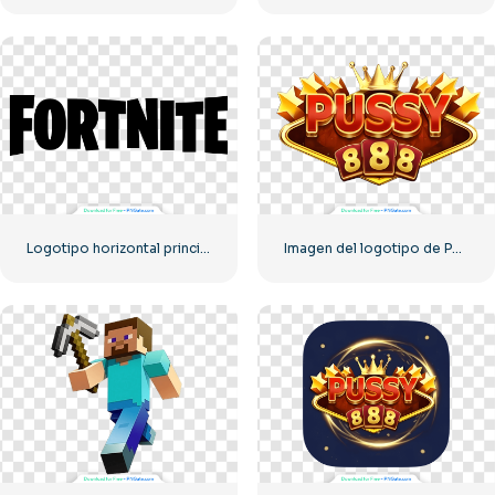
Logotipo horizontal principal de Fortnite: descarga PNG gratuita para entusiastas de los videojuegos
Imagen del logotipo de Pussy888 Casino y Tragamonedas para descargar gratis en formato PNG