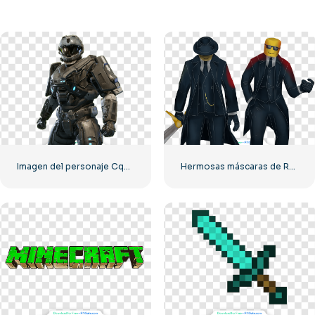
Imagen del personaje Cqb Halo en formato PNG de alta calidad gratis
Hermosas máscaras de Roblox de Mafioso Forsaken en dos poses PNG gratis