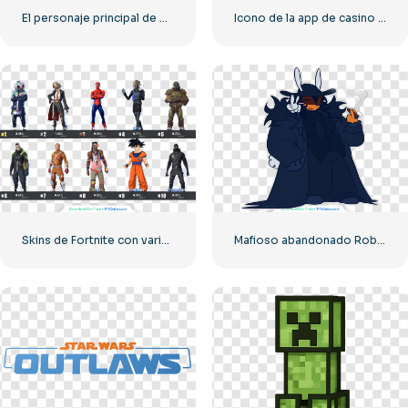
El personaje principal de Minecraft Steve corre con un pico en la mano.
Icono de la app de casino y tragamonedas Pussy888: descarga PNG gratuita para tus proyectos
Skins de Fortnite con varios personajes del juego: descarga PNG gratuita
Mafioso abandonado Roblox dibujado clipart para proyectos creativos PNG gratis