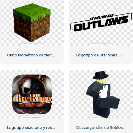
Cubo isométrico de tierra con hierba de Minecraft.
Logotipo de Star Wars Outlaws en diagonal, negro y monocromático, PNG gratis
Logotipo cuadrado y redondeado de The Ring: Dreamcast Terrors Realm – Descarga PNG gratuita
Descargar skin de Roblox "Mafioso Forsaken" gratis PNG