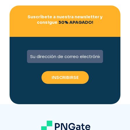
Suscríbete a nuestra newsletter y
consigue
30% APAGADO!
A
l
t
e
r
n
a
t
i
v
e
: