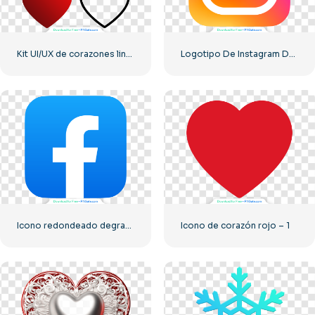
Kit UI/UX de corazones lineales con degradado rojo
Logotipo De Instagram Degradado Redondeado
Icono redondeado degradado azul de Facebook
Icono de corazón rojo – 1