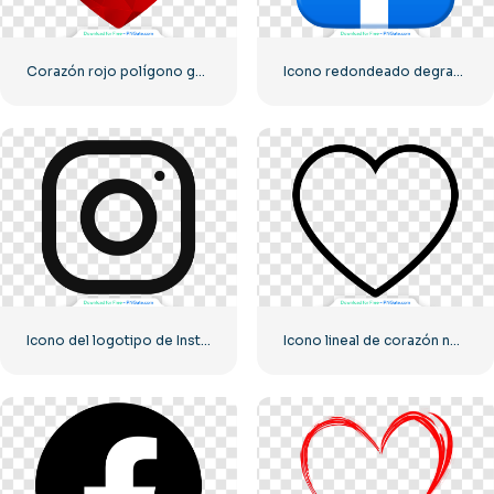
Corazón rojo polígono geométrico abstracto
Icono redondeado degradado azul de Facebook
Icono del logotipo de Instagram lineal negro
Icono lineal de corazón negro – 2