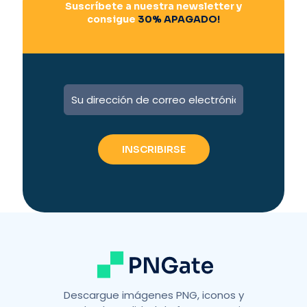
Suscríbete a nuestra newsletter y
consigue
30% APAGADO!
A
l
t
e
r
n
a
t
i
v
e
:
Descargue imágenes PNG, iconos y