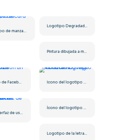
Logotipo Degradado Horizontal De Instagram
Logotipo de manzana oscura
Pintura dibujada a mano con logo rosa de Barbie
Logotipo de Facebook con un círculo azul
Icono del logotipo 4k Ultra HD monocromo negro
Ícono del logotipo Ultra HD de 8k monocromo negro
Kit de interfaz de usuario/ux de logotipos de Instagram
Logotipo de la letra M amarilla de McDonald's 2025: descarga PNG gratuita