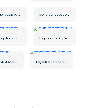
Icono de la aplicación del logotipo cuadrado redondeado rojo de McDonald's (2025) – Descargar PNG gratis
Icono del logotipo del árbol verde
Kit de logotipos dorados 8k y 4k Ultra HD
Logotipo de Apple Negro Clásico
Logotipo azul azulado png
Logotipo dorado de 8k Ultra HD