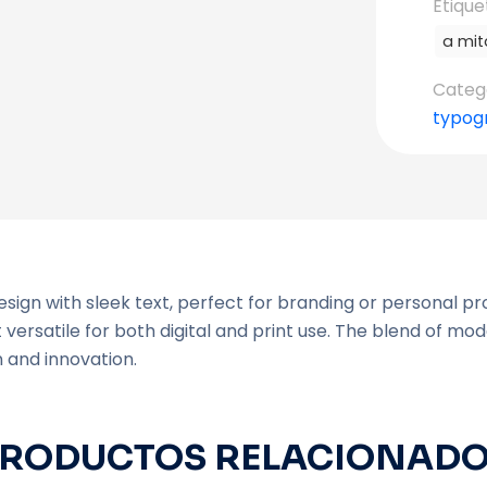
Etique
a mit
Categ
typog
esign with sleek text, perfect for branding or personal p
t versatile for both digital and print use. The blend of m
 and innovation.
RODUCTOS RELACIONAD