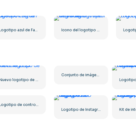
Logotipo azul de Facebook signo F
Icono del logotipo de Instagram lineal degradado
Conjunto de imágenes de logotipos e íconos de YouTube: descarga gratuita PNG
Nuevo logotipo de Dribbble 2023
Logotipo de controlador azul para el ícono de la aplicación Discord 2025: descarga PNG gratuita
Logotipo de Instagram 3D degradado redondeado