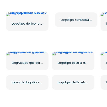
Logotipo horizontal estándar de YouTube 2025: descarga gratuita en formato PNG
Logotipo del icono redondeado oscuro de Apple
Degradado gris del logotipo de Apple
Logotipo circular de Instagram negro
Icono del logotipo monocromático negro de YouTube: descarga PNG gratuita
Logotipo de Facebook con un círculo azul