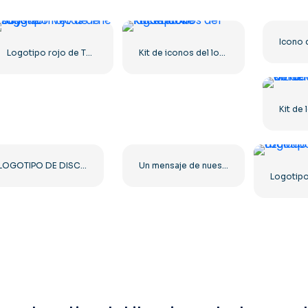
Logotipo rojo de The Boys con vetas de sangre.
Kit de iconos del logotipo de Facebook
LOGOTIPO DE DISCORD 2025 ESTÁNDAR HORIZONTAL: Descarga gratuita de la imagen PNG
Un mensaje de nuestros patrocinadores: logotipo cuadrado redondeado negro (descarga PNG gratuita)