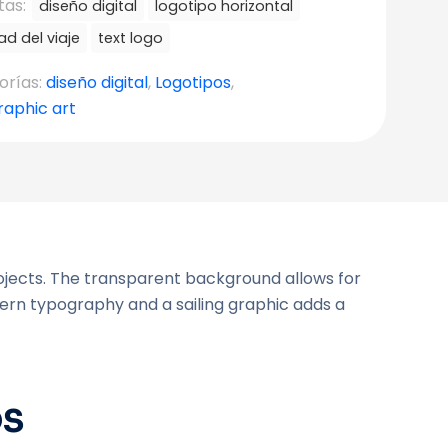
tas:
diseño digital
logotipo horizontal
ad del viaje
text logo
orías:
diseño digital
,
Logotipos
,
raphic art
rojects. The transparent background allows for
odern typography and a sailing graphic adds a
OS