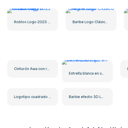
Roblox Logo 2023 Clásico Negro horizontal
Baribe Logo Clásico Degradado
Cinturón Awa con representación de Tag Team PNG: descarga PNG gratuita para tus proyectos
Estrella blanca en un círculo rojo
Logotipo cuadrado y redondeado de The Ring: Dreamcast Terrors Realm – Descarga PNG gratuita
Barbie efecto 3D Logo Rosa