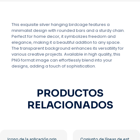
This exquisite silver hanging birdcage features a
minimalist design with rounded bars and a sturdy chain.
Perfect for home decor, it symbolizes freedom and
elegance, making it a beautiful addition to any space.
The transparent background enhances its versatility for
various creative projects. Available in high quality, this
PNG format image can effortlessly blend into your
designs, adding a touch of sophistication.
PRODUCTOS
RELACIONADOS
Icono de la aplicación principal de Uber para tus proyectos PNG gratis
Conjunto de líneas de estilo de firma dibujadas a mano PNG gratis