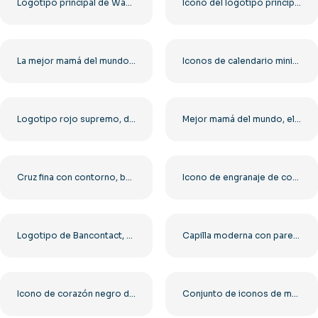
Logotipo principal de WavePay en formato PNG monocromático azul gratuito
Icono del logotipo principal de Gumroad G en círculo rosa PNG gratis
La mejor mamá del mundo, diseño minimalista negro, PNG gratis
Iconos de calendario minimalistas y degradados negros PNG gratis
Logotipo rojo supremo, diseño horizontal, PNG gratis
Mejor mamá del mundo, elementos de corazón, logotipo minimalista, texto PNG gratis
Cruz fina con contorno, base redondeada y sombra sutil (PNG) gratis
Icono de engranaje de configuración con contorno negro plano – PNG gratuito
Logotipo de Bancontact, diseño horizontal, PNG gratuito
Capilla moderna con paredes de vidrio y estilo minimalista blanco (PNG gratis)
Icono de corazón negro delineado – Estilo minimalista PNG gratis
Conjunto de iconos de muebles modernos que incluye cama, silla, sofá, mesa y lámpara PNG gratis