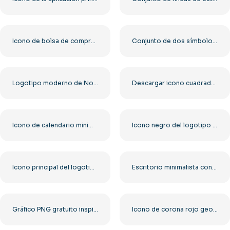
Icono de bolsa de compras minimalista naranja y negra PNG gratis
Conjunto de dos símbolos del logotipo principal de Paddle (PNG gratuito)
Logotipo moderno de Node.js en hexágono verde PNG gratuito
Descargar icono cuadrado con esquinas redondeadas PNG gratis
Icono de calendario minimalista con espiral PNG gratis
Icono negro del logotipo de Apple con reflejos PNG gratis
Icono principal del logotipo de Gmail: descarga PNG gratuita para uso personal y comercial
Escritorio minimalista con portátil, papelería y accesorios, PNG gratis
Gráfico PNG gratuito inspirado en Roblox rojo
Icono de corona rojo geométrico estilo minimalista PNG gratis