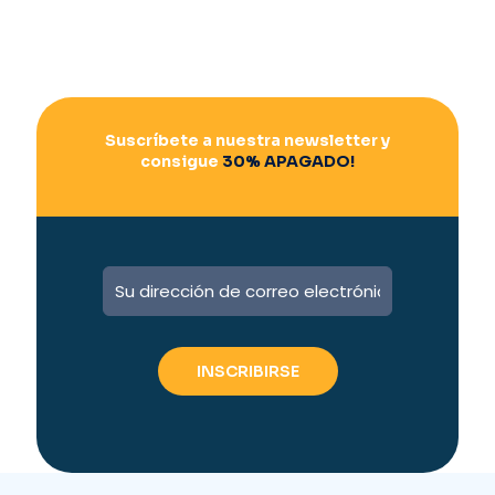
Suscríbete a nuestra newsletter y
consigue
30% APAGADO!
A
l
t
e
r
n
a
t
i
v
e