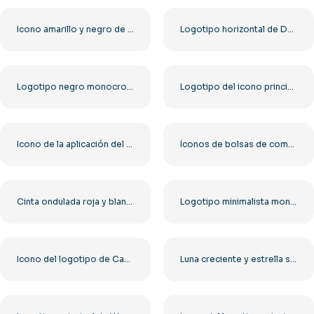
Icono amarillo y negro de Affinity Publisher (PNG) gratis
Logotipo horizontal de DoorDash y conjunto de iconos PNG gratis
Logotipo negro monocromático de Gore Aysen Patagonia PNG gratis
Logotipo del icono principal de Google en estilo redondeado: descarga PNG gratuita
Icono de la aplicación del logotipo de Google Keep: descarga PNG gratuita para un uso sencillo
Íconos de bolsas de compras con degradado minimalista, contorno PNG gratuito
Cinta ondulada roja y blanca con brillo realista PNG gratis
Logotipo minimalista monocromático de Costco PNG gratis
Icono del logotipo de Cash App en color verde, PNG gratuito
Luna creciente y estrella sobre un círculo azul PNG gratis