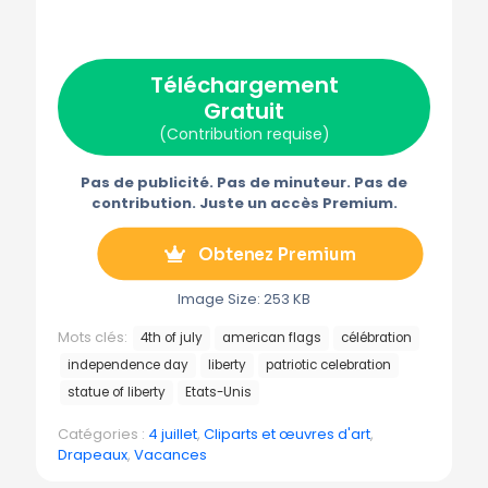
r
r
r
r
r
X
F
P
E
T
(
a
i
-
é
T
c
n
m
l
w
e
t
a
é
Téléchargement
i
b
e
i
g
t
o
r
l
r
Gratuit
t
o
e
a
e
k
s
m
(Contribution requise)
r
t
m
)
e
Pas de publicité. Pas de minuteur. Pas de
contribution. Juste un accès Premium.
Obtenez Premium
Image Size: 253 KB
Mots clés:
4th of july
american flags
célébration
independence day
liberty
patriotic celebration
statue of liberty
Etats-Unis
Catégories :
4 juillet
,
Cliparts et œuvres d'art
,
Drapeaux
,
Vacances