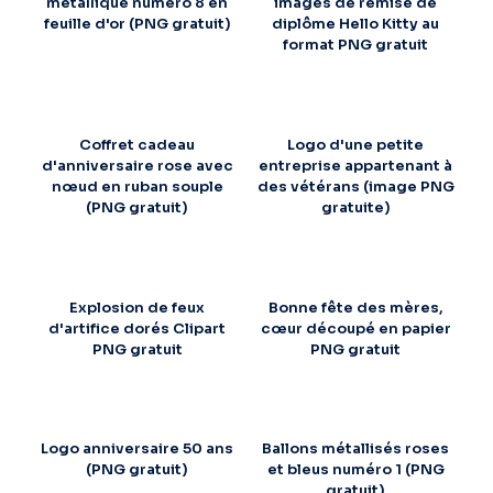
métallique numéro 8 en
images de remise de
feuille d'or (PNG gratuit)
diplôme Hello Kitty au
format PNG gratuit
Coffret cadeau
Logo d'une petite
d'anniversaire rose avec
entreprise appartenant à
nœud en ruban souple
des vétérans (image PNG
(PNG gratuit)
gratuite)
Explosion de feux
Bonne fête des mères,
d'artifice dorés Clipart
cœur découpé en papier
PNG gratuit
PNG gratuit
Logo anniversaire 50 ans
Ballons métallisés roses
(PNG gratuit)
et bleus numéro 1 (PNG
gratuit)