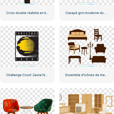
Croix double réaliste en bois (PNG gratuit)
Canapé gris moderne du milieu du siècle avec cadre en bois et coussins PNG gratuit
Challenge Court Jaune Noir Abstrait Style Vintage Gratuit PNG
Ensemble d'icônes de meubles modernes, y compris lit, chaise, canapé, table, lampe, PNG gratuit