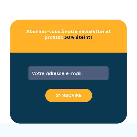
Abonnez-vous à notre newsletter et
profitez
30% éteint !
A
l
t
e
r
n
a
t
i
v
e
: