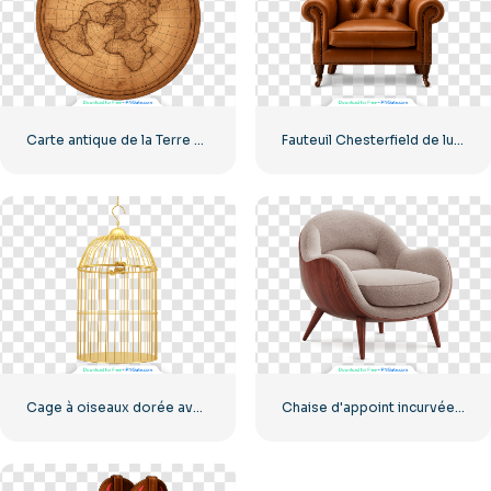
Carte antique de la Terre plate sur parchemin brun vintage (PNG gratuit)
Fauteuil Chesterfield de luxe en cuir marron riche (PNG gratuit)
Cage à oiseaux dorée avec crochet et barres incurvées de style vintage (PNG gratuit)
Chaise d'appoint incurvée moderne avec cadre en bois (PNG gratuit)