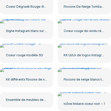
Coeur Dégradé Rouge-Rose
Flocons De Neige Tombant Dégradé Bleu-Vert
Signe Instagram blanc sur cercle noir
Coeur rouge de rendu réaliste 3D – 2
Coeur rouge modèle 3D
Kit Ui/Ux de logos Instagram
Kit différents flocons de neige bleus
Flocons de neige blancs tombant fond clipart
Ensemble de meubles de salon modernes en bois et tissu (PNG gratuit)
Icône linéaire coeur noir – 1