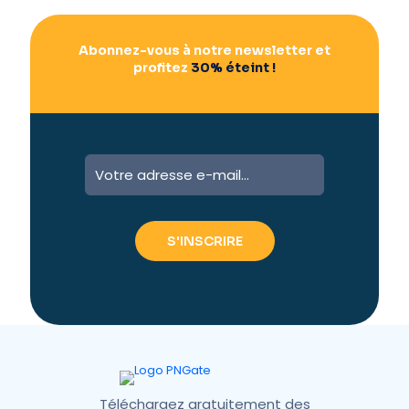
Abonnez-vous à notre newsletter et
profitez
30% éteint !
A
l
t
e
r
n
a
t
i
v
e
:
Téléchargez gratuitement des