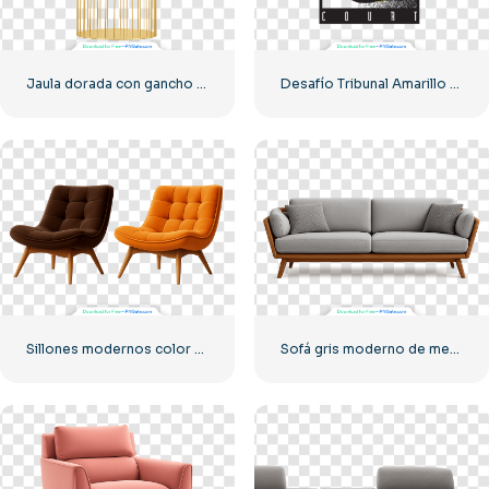
Jaula dorada con gancho y barras curvas estilo vintage PNG gratis
Desafío Tribunal Amarillo Negro Abstracto Estilo Vintage PNG Gratis
Sillones modernos color chocolate y naranja, PNG gratis
Sofá gris moderno de mediados de siglo con estructura de madera y cojines PNG gratis