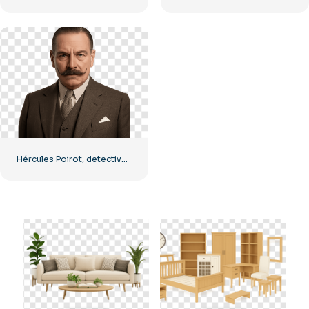
Hércules Poirot, detective estricto, imagen PNG gratuita