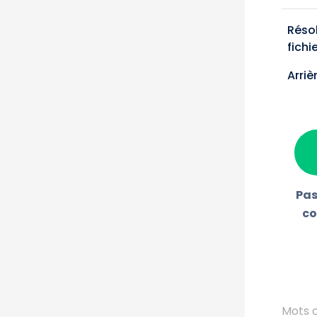
Réso
fichi
Arriè
Pas
co
Mots c