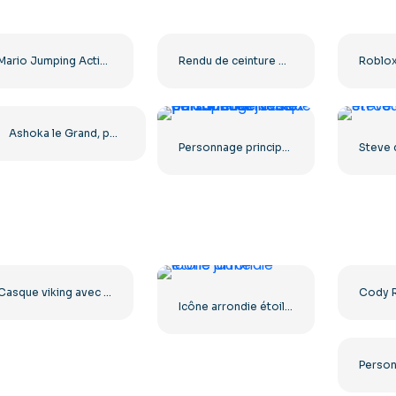
Mario Jumping Action Pose Personnage PNG gratuit
Rendu de ceinture Awa pour la lutte féminine – Téléchargement PNG gratuit
Ashoka le Grand, portrait royal complet, PNG gratuit
Personnage principal de Roblox portant une veste en cuir et un casque de chantier jaune
Casque viking avec cornes, illustration de dessin animé, PNG gratuit
Icône arrondie étoile jaune