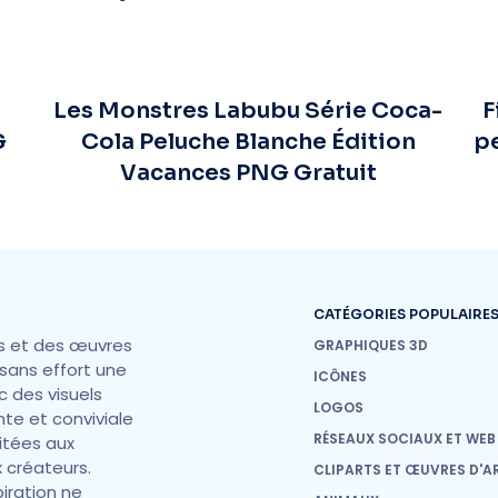
Les Monstres Labubu Série Coca-
F
G
Cola Peluche Blanche Édition
pe
Vacances PNG Gratuit
CATÉGORIES POPULAIRE
s et des œuvres
GRAPHIQUES 3D
sans effort une
ICÔNES
c des visuels
LOGOS
nte et conviviale
RÉSEAUX SOCIAUX ET WEB
mitées aux
 créateurs.
CLIPARTS ET ŒUVRES D'A
iration ne