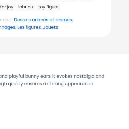
for joy
labubu
toy figure
ries :
Dessins animés et animés
,
nnages
,
Les figures
,
Jouets
 and playful bunny ears, it evokes nostalgia and
high quality ensures a striking appearance