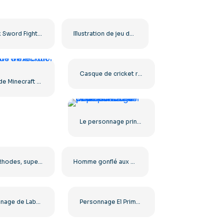
Roblox Sword Fighter Avatar Viking avec épée PNG gratuit
Illustration de jeu de style gothique médiéval de personnage de docteur de la peste PNG gratuit
Casque de cricket rouge avec protection faciale en métal (PNG gratuit)
Steve de Minecraft en cours d'exécution
Le personnage principal de Minecraft Steve court avec une pioche à la main
Cody Rhodes, superstar du catch, image PNG gratuite
Homme gonflé aux mains d'or et à la couronne de laurier (PNG gratuit)
Personnage de Labubu brun en costume de lapin, style dessin animé mignon, PNG gratuit
Personnage El Primo Brawl Stars : catcheur masqué bleu (PNG gratuit)