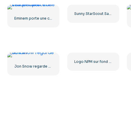
Sunny StarScout Sad Meme – Mon Petit Poney (PNG gratuit)
Eminem porte une casquette et une veste noires
Logo NPM sur fond rouge et vert (PNG gratuit)
Jon Snow regarde au loin