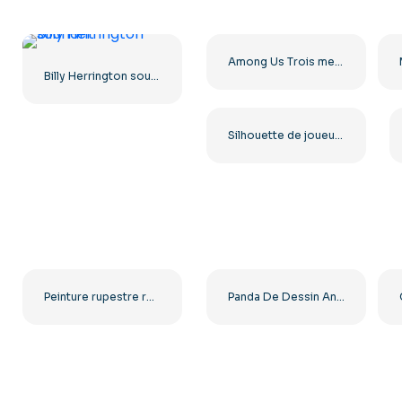
Among Us Trois membres d'équipage Rouge Jaune Violet Figurines complètes PNG gratuites
Billy Herrington souriant
Silhouette de joueur de football américain sprintant PNG gratuit
Peinture rupestre représentant un mammouth chassant un humain (PNG gratuit)
Panda De Dessin Animé Mignon Assis