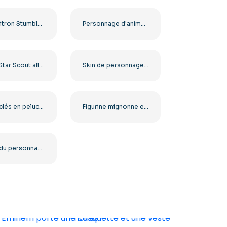
Dynamitron Stumble Bleu Brillant Personnage de Dessin Animé Ninja PNG Gratuit
Personnage d'anime aux cheveux longs et aux yeux marrons (PNG gratuit)
Sunny Star Scout allongé dans une pose triste PNG gratuit
Skin de personnage Fortnite Foundation avec arme (PNG gratuit)
Porte-clés en peluche Labubu Toy, figurine de lapin souriante et mignonne, PNG gratuit
Figurine mignonne et moelleuse de la série Monsters Labubu Big Into Energy, disponible en PNG gratuit
Image du personnage Halo de CQB en haute qualité (PNG gratuit)