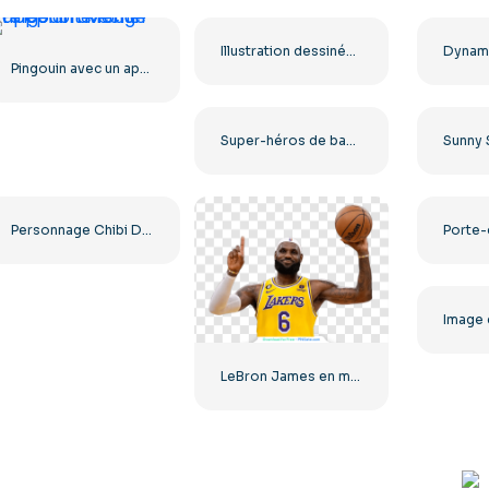
Illustration dessinée à la main de Lao Tseu (PNG gratuit)
Pingouin avec un appel téléphonique rouge
Super-héros de bande dessinée Omniman volant avec une cape rouge PNG gratuit
Personnage Chibi Dynamitron avec épée PNG gratuit
LeBron James en maillot jaune tenant le ballon pointé vers le haut PNG gratuit