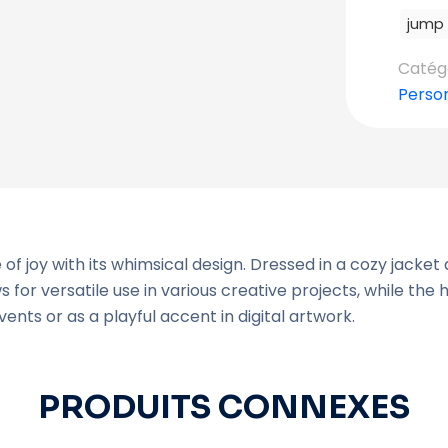
jump 
Catégo
Perso
 of joy with its whimsical design. Dressed in a cozy jacket
or versatile use in various creative projects, while the 
ents or as a playful accent in digital artwork.
PRODUITS CONNEXES