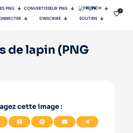
FRENCH
ES PNG
CONVERTISSEUR PNG
1
CONNECTER
S'INSCRIRE
SOUTIEN
s de lapin (PNG
agez cette image :
P
P
P
P
P
a
a
a
a
a
r
r
r
r
r