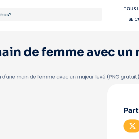
TOUS L
SE 
 main de femme avec un
ion d'une main de femme avec un majeur levé (PNG gratuit
Part
P
a
r
t