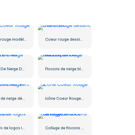
Coeur rouge modèle 3D
Coeur rouge dessiné à la main
Flocon De Neige Dégradé Bleu
Flocons de neige blancs tombant fond clipart
Flocon de neige dégradé bleu-vert
Icône Coeur Rouge – 2
Kit Ui/Ux de logos Instagram
Collage de flocons de neige blancs tombant