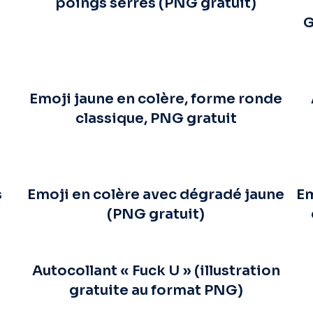
poings serrés (PNG gratuit)
G
n
Emoji jaune en colère, forme ronde
classique, PNG gratuit
s
Emoji en colère avec dégradé jaune
Em
(PNG gratuit)
Autocollant « Fuck U » (illustration
gratuite au format PNG)