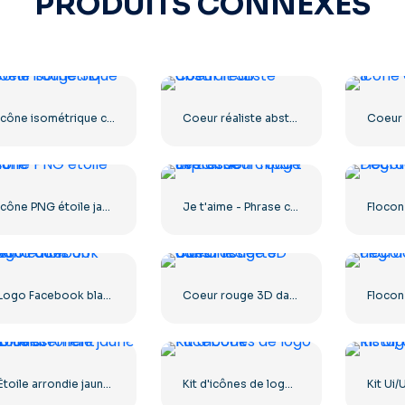
PRODUITS CONNEXES
Icône isométrique coeur rouge 3D
Coeur réaliste abstrait 3D
Icône PNG étoile jaune
Je t'aime - Phrase clipart avec coeur rouge
Logo Facebook blanc dans un cercle noir
Coeur rouge 3D dans l'assiette blanche
Étoile arrondie jaune 3D avec éblouissement
Kit d'icônes de logo Facebook