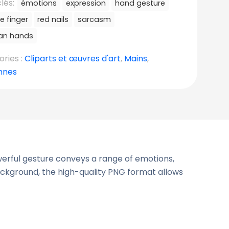
lés:
émotions
expression
hand gesture
e finger
red nails
sarcasm
n hands
ries :
Cliparts et œuvres d'art
,
Mains
,
nnes
powerful gesture conveys a range of emotions,
ackground, the high-quality PNG format allows