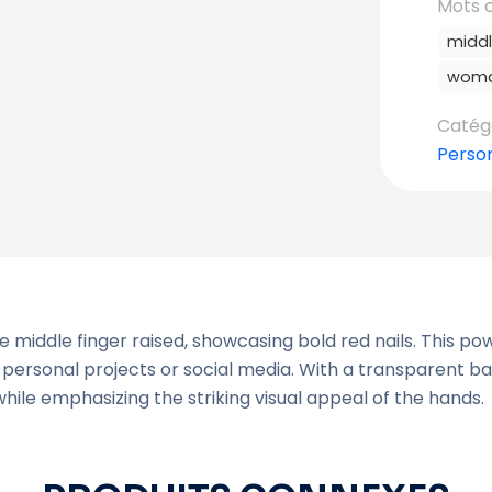
Mots c
middl
woma
Catégo
Perso
the middle finger raised, showcasing bold red nails. This 
 personal projects or social media. With a transparent b
 while emphasizing the striking visual appeal of the hands.