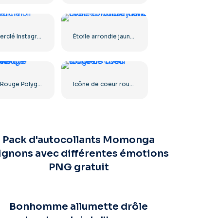
Logo cerclé Instagram noir
Étoile arrondie jaune avec éblouissement
Coeur Rouge Polygone Géométrique Abstrait
Icône de coeur rouge 3D avec ombre
Pack d'autocollants Momonga
gnons avec différentes émotions
PNG gratuit
Bonhomme allumette drôle