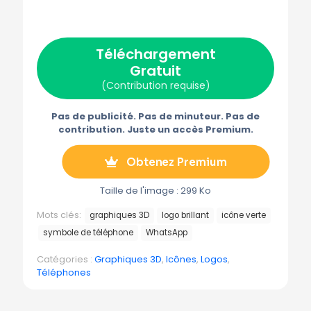
r
r
r
r
r
X
F
P
E
T
(
a
i
-
é
T
c
n
m
l
w
e
t
a
é
Téléchargement
i
b
e
i
g
t
o
r
l
r
Gratuit
t
o
e
a
e
k
s
m
(Contribution requise)
r
t
m
)
e
Pas de publicité. Pas de minuteur. Pas de
contribution. Juste un accès Premium.
Obtenez Premium
Taille de l'image : 299 Ko
Mots clés:
graphiques 3D
logo brillant
icône verte
symbole de téléphone
WhatsApp
Catégories :
Graphiques 3D
,
Icônes
,
Logos
,
Téléphones