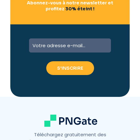
Abonnez-vous à notre newsletter et
profitez
30% éteint !
A
l
t
e
r
n
a
t
i
v
e
:
Téléchargez gratuitement des