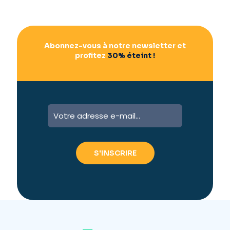
Abonnez-vous à notre newsletter et
profitez
30% éteint !
A
l
t
e
r
n
a
t
i
v
e
: