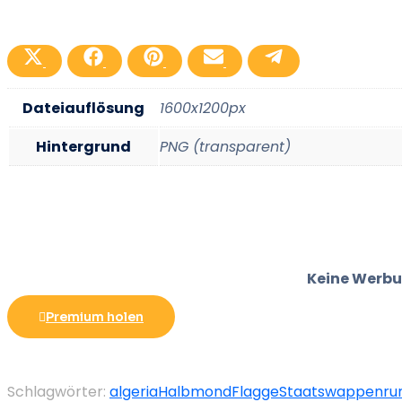
Teilen
Teilen
Teilen
Teilen
Teilen
auf
auf
auf
auf
auf
X
Facebook
Pinterest
Email
Telegramm
(Twitter)
Dateiauflösung
1600x1200px
Hintergrund
PNG (transparent)
Keine Werbu
Premium holen
Schlagwörter:
algeria
Halbmond
Flagge
Staatswappen
ru