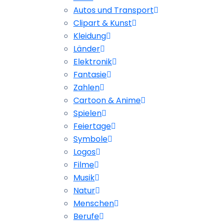
Autos und Transport
Clipart & Kunst
Kleidung
Länder
Elektronik
Fantasie
Zahlen
Cartoon & Anime
Spielen
Feiertage
Symbole
Logos
Filme
Musik
Natur
Menschen
Berufe