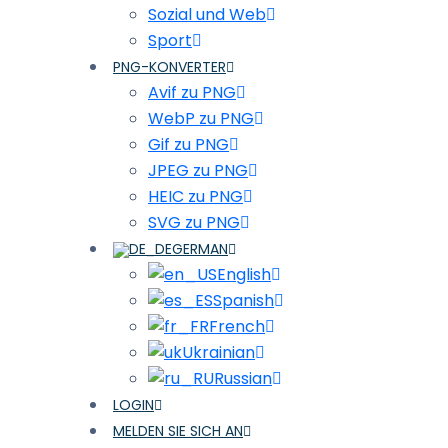
Sozial und Web
Sport
PNG-KONVERTER
Avif zu PNG
WebP zu PNG
Gif zu PNG
JPEG zu PNG
HEIC zu PNG
SVG zu PNG
GERMAN
English
Spanish
French
Ukrainian
Russian
LOGIN
MELDEN SIE SICH AN