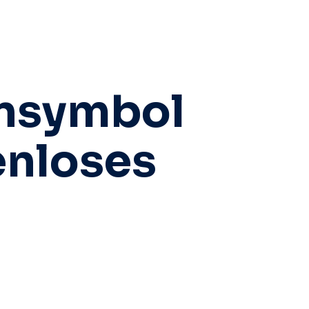
ensymbol
enloses