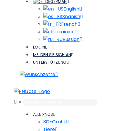
GERMAN
English
Spanish
French
Ukrainian
Russian
LOGIN
MELDEN SIE SICH AN
UNTERSTÜTZUNG
1
✕
ALLE PNGS
3D-Grafik
Tiere