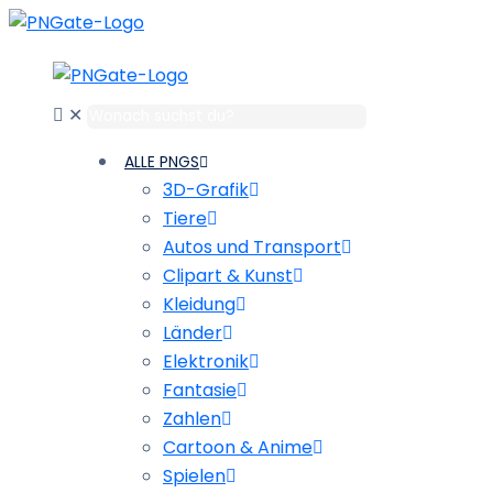
✕
ALLE PNGS
3D-Grafik
Tiere
Autos und Transport
Clipart & Kunst
Kleidung
Länder
Elektronik
Fantasie
Zahlen
Cartoon & Anime
Spielen