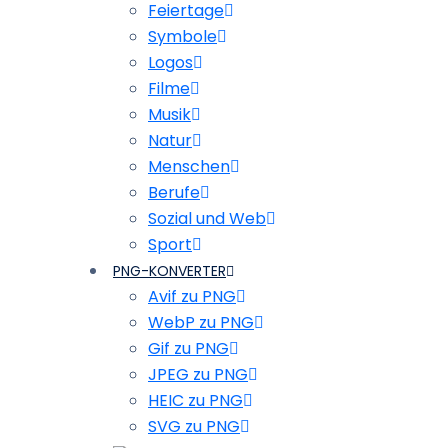
Feiertage
Symbole
Logos
Filme
Musik
Natur
Menschen
Berufe
Sozial und Web
Sport
PNG-KONVERTER
Avif zu PNG
WebP zu PNG
Gif zu PNG
JPEG zu PNG
HEIC zu PNG
SVG zu PNG