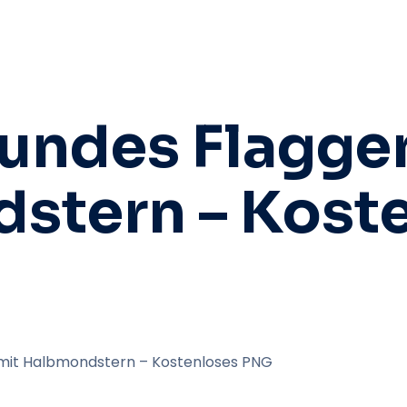
rundes Flagg
stern – Kost
mit Halbmondstern – Kostenloses PNG