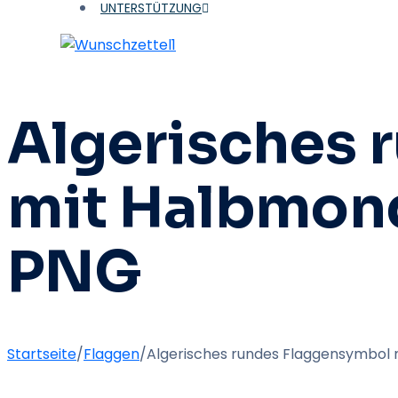
UNTERSTÜTZUNG
1
Algerisches 
mit Halbmond
PNG
Startseite
/
Flaggen
/
Algerisches rundes Flaggensymbol 