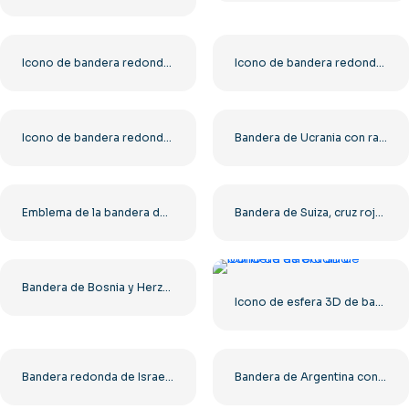
Icono de bandera redonda de Austria, círculo rojo y blanco, símbolo nacional, PNG gratis
Icono de bandera redonda de Chad, símbolo de círculo azul, amarillo y rojo, PNG gratis
Icono de bandera redonda del Reino Unido, emblema circular de Union Jack, PNG gratis
Bandera de Ucrania con rayas horizontales azules y amarillas PNG gratis
Emblema de la bandera de Croacia PNG con cuadros rojos, blancos y azules PNG gratis
Bandera de Suiza, cruz roja y blanca, cuadrado, símbolo nacional, PNG gratis
Bandera de Bosnia y Herzegovina con estrellas azules y amarillas, símbolo nacional, PNG gratis
Icono de esfera 3D de bandera de Ucrania
Bandera redonda de Israel con estrella de David azul y blanca PNG gratis
Bandera de Argentina con emblema solar PNG de alta calidad gratis