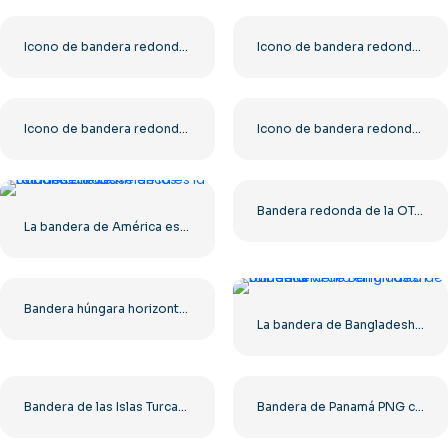
Icono de bandera redonda de Islandia con símbolo de cruz nórdica en círculo PNG gratis
Icono de bandera redonda de Costa de Marfil, círculo naranja, blanco y verde, PNG gratis
Icono de bandera redonda de Sudáfrica, emblema nacional colorido, PNG gratis
Icono de bandera redonda de Camerún con símbolo de estrella PNG gratis
Bandera redonda de la OTAN, símbolo de brújula azul y blanca, PNG gratis
La bandera de América es la bandera de clase de los Estados Unidos.
Bandera húngara horizontal tricolor roja, blanca y verde PNG gratis
La bandera de Bangladesh ondea al viento en un asta de bandera
Bandera de las Islas Turcas y Caicos (PNG) de alta calidad
Bandera de Panamá PNG con estrellas azules y rojas rectangulares PNG gratis