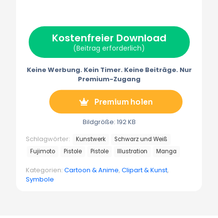
(
a
i
m
e
T
c
n
a
l
w
e
t
i
e
i
b
e
l
g
t
o
r
r
Kostenfreier Download
t
o
e
a
e
k
s
m
(Beitrag erforderlich)
r
t
m
)
Keine Werbung. Kein Timer. Keine Beiträge. Nur
Premium-Zugang
Premium holen
Bildgröße: 192 KB
Schlagwörter:
Kunstwerk
Schwarz und Weiß
Fujimoto
Pistole
Pistole
Illustration
Manga
Kategorien:
Cartoon & Anime
,
Clipart & Kunst
,
Symbole