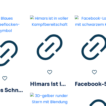
Himars ist in voller Kampfbereitschaft
Blaues Schneeflocken-Symbol