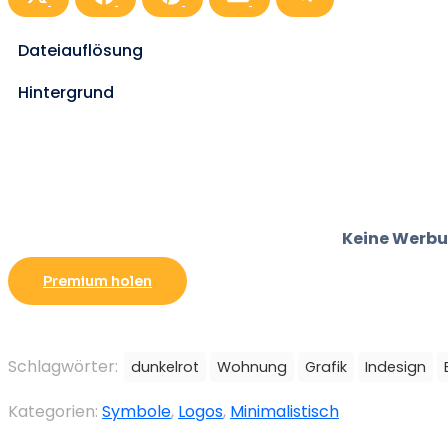
auf
auf
auf
auf
auf
X
Facebook
Pinterest
Email
Telegramm
(Twitter)
Dateiauflösung
Hintergrund
Keine Werbu
Premium holen
Schlagwörter:
dunkelrot
Wohnung
Grafik
Indesign
Kategorien:
Symbole
,
Logos
,
Minimalistisch