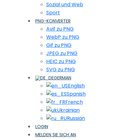
Sozial und Web
Sport
PNG-KONVERTER
Avif zu PNG
WebP zu PNG
Gif zu PNG
JPEG zu PNG
HEIC zu PNG
SVG zu PNG
GERMAN
English
Spanish
French
Ukrainian
Russian
LOGIN
MELDEN SIE SICH AN