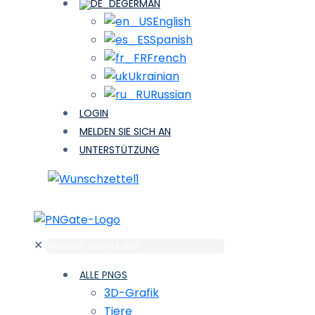
GERMAN
English
Spanish
French
Ukrainian
Russian
LOGIN
MELDEN SIE SICH AN
UNTERSTÜTZUNG
1
✕
ALLE PNGS
3D-Grafik
Tiere