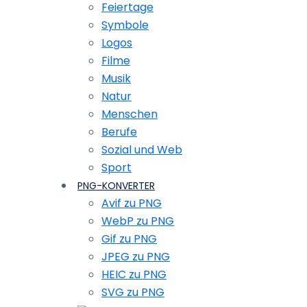
Feiertage
Symbole
Logos
Filme
Musik
Natur
Menschen
Berufe
Sozial und Web
Sport
PNG-KONVERTER
Avif zu PNG
WebP zu PNG
Gif zu PNG
JPEG zu PNG
HEIC zu PNG
SVG zu PNG