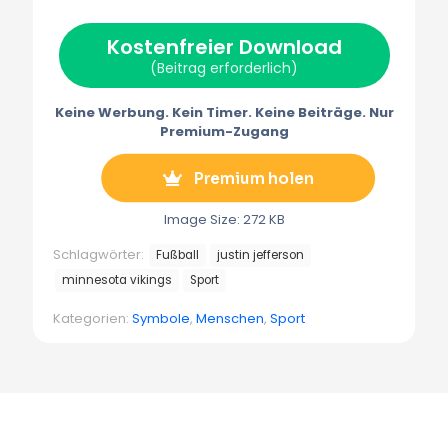
w
e
t
i
e
i
b
e
l
g
t
o
r
r
Kostenfreier Download
t
o
e
a
e
k
s
m
(Beitrag erforderlich)
r
t
m
)
Keine Werbung. Kein Timer. Keine Beiträge. Nur
Premium-Zugang
Premium holen
Image Size: 272 KB
Schlagwörter:
Fußball
justin jefferson
minnesota vikings
Sport
Kategorien:
Symbole
,
Menschen
,
Sport