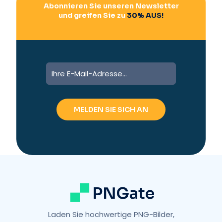
Abonnieren Sie unseren Newsletter
und greifen Sie zu
30% AUS!
A
l
t
e
r
n
a
t
i
v
e
:
Laden Sie hochwertige PNG-Bilder,