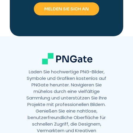
e
r
n
a
t
i
v
e
:
Laden Sie hochwertige PNG-Bilder,
Symbole und Grafiken kostenlos auf
PNGate herunter. Navigieren Sie
mühelos durch eine vielfältige
Sammlung und unterstützen Sie Ihre
Projekte mit professionellen Bildern.
Genießen Sie eine nahtlose,
benutzerfreundliche Oberfläche für
schnellen Zugriff, die Designern,
Vermarktern und Kreativen