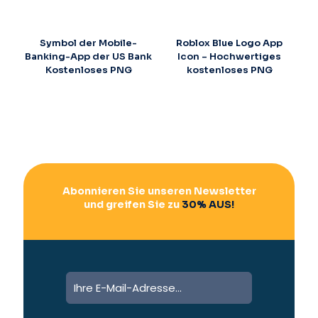
Symbol der Mobile-
Roblox Blue Logo App
Banking-App der US Bank
Icon – Hochwertiges
Kostenloses PNG
kostenloses PNG
Abonnieren Sie unseren Newsletter
und greifen Sie zu
30% AUS!
A
l
t