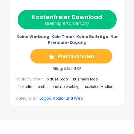
w
e
t
i
e
i
b
e
l
g
t
o
r
r
Kostenfreier Download
t
o
e
a
e
k
s
m
(Beitrag erforderlich)
r
t
m
)
Keine Werbung. Kein Timer. Keine Beiträge. Nur
Premium-Zugang
Premium holen
Bildgröße: 11 KB
Schlagwörter:
blaues Logo
business logo
linkedin
professional networking
sozialen Medien
Kategorien:
Logos
,
Sozial und Web