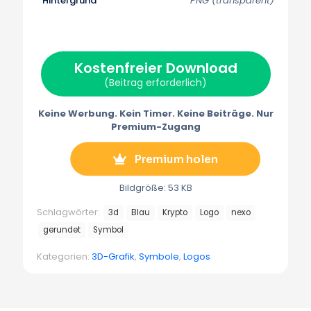
Hintergrund
PNG (transparent)
X
F
P
E
T
(
a
i
m
e
T
c
n
a
l
w
e
t
i
e
i
b
e
l
g
t
o
r
r
Kostenfreier Download
t
o
e
a
e
k
s
m
(Beitrag erforderlich)
r
t
m
)
Keine Werbung. Kein Timer. Keine Beiträge. Nur
Premium-Zugang
Premium holen
Bildgröße: 53 KB
Schlagwörter:
3d
Blau
Krypto
Logo
nexo
gerundet
Symbol
Kategorien:
3D-Grafik
,
Symbole
,
Logos