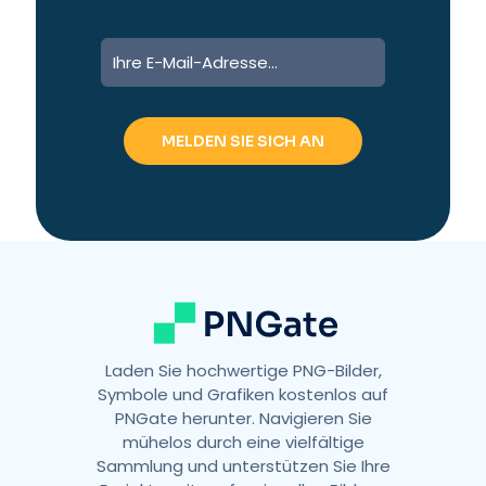
A
l
t
e
r
n
a
t
i
v
e
:
Laden Sie hochwertige PNG-Bilder,
Symbole und Grafiken kostenlos auf
PNGate herunter. Navigieren Sie
mühelos durch eine vielfältige
Sammlung und unterstützen Sie Ihre